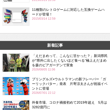
2015/05/19 10:39
11種類のレトロゲームに対応した互換ゲームハ
ードが登場！
2015/03/14 12:59
新着記事
「えだまめって、こんなに甘かった？」新潟県民
が“県外に出したくないほど食べる”極上えだまめ
を森のビアガーデンで実食
2026/08/05 11:06
プリングルズ×ウルトラマンの新フレーバー「ガ
ーリックバター」発表 片寄涼太さんが祝福イベ
ントに登場
2026/07/01 22:12
外食市場、コロナ禍後初めて2019年超え 5月は
3282億円に