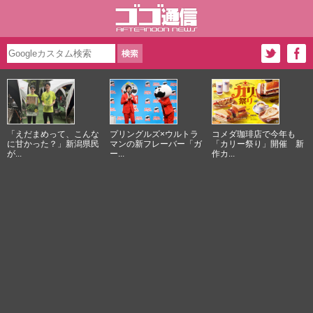
「えだまめって、こんな
プリングルズ×ウルトラ
コメダ珈琲店で今年も
に甘かった？」新潟県民
マンの新フレーバー「ガ
「カリー祭り」開催 新
が...
ー...
作カ...