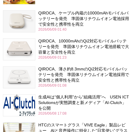
QIROCA、ケーブル内蔵の10000mAhモバイルバ
ッテリーを発売 準固体リチウムイオン電池採用
で安全性と携帯性を両立
2026/06/09 01:40
QIROCA、10000mAhのQi2対応モバイルバッテ
リーを発売 準固体リチウムイオン電池搭載で大
容量と安全性を両立
2026/06/09 01:23
QIROCA、薄さ約8.3mmのQi2対応モバイルバッ
テリーを発売 準固体リチウムイオン電池採用で
安全性と携帯性を両立
2026/06/09 01:08
生成AIは“個人利用”から“組織活用”へ USEN ICT
Solutionsが実態調査と新メディア「AI-Clutch」
を公開
2026/06/08 17:08
HTCのスマートグラス「VIVE Eagle」製品レビ
ュー AIと音声操作に特化した“日常使い”グラス