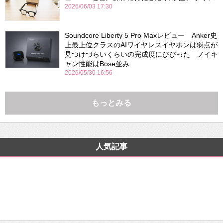
2026/06/03 17:30
Soundcore Liberty 5 Pro Maxレビュー Anker史
上最上位クラスのAIワイヤレスイヤホンは弱点が
見つけづらいくらいの完成度にびびった ノイキ
ャン性能はBose並み
2026/05/30 16:56
もっとみる
人気記事