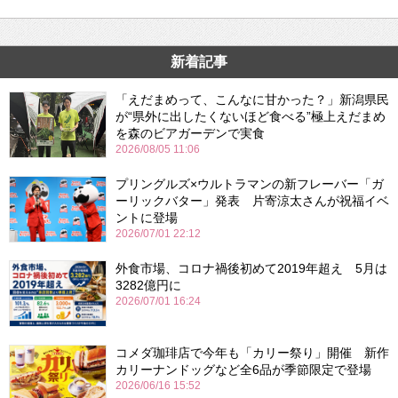
新着記事
「えだまめって、こんなに甘かった？」新潟県民
が“県外に出したくないほど食べる”極上えだまめ
を森のビアガーデンで実食
2026/08/05 11:06
プリングルズ×ウルトラマンの新フレーバー「ガ
ーリックバター」発表 片寄涼太さんが祝福イベ
ントに登場
2026/07/01 22:12
外食市場、コロナ禍後初めて2019年超え 5月は
3282億円に
2026/07/01 16:24
コメダ珈琲店で今年も「カリー祭り」開催 新作
カリーナンドッグなど全6品が季節限定で登場
2026/06/16 15:52