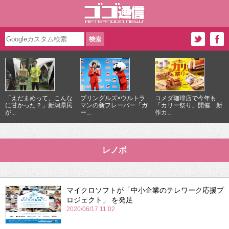
「えだまめって、こんな
プリングルズ×ウルトラ
コメダ珈琲店で今年も
に甘かった？」新潟県民
マンの新フレーバー「ガ
「カリー祭り」開催 新
が...
ー...
作カ...
レノボ
マイクロソフトが「中小企業のテレワーク応援プ
ロジェクト」 を発足
2020/06/17 11:02