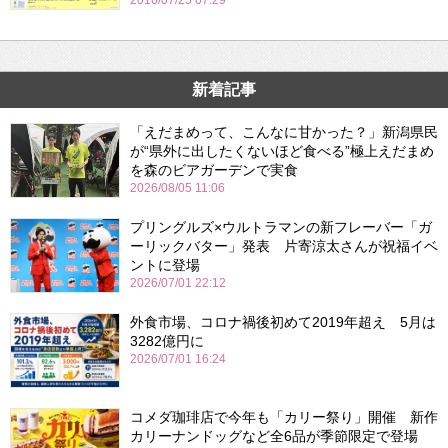
2016/07/25 07:29
新着記事
「えだまめって、こんなに甘かった？」新潟県民
が“県外に出したくないほど食べる”極上えだまめ
を森のビアガーデンで実食
2026/08/05 11:06
プリングルズ×ウルトラマンの新フレーバー「ガ
ーリックバター」発表 片寄涼太さんが祝福イベ
ントに登場
2026/07/01 22:12
外食市場、コロナ禍後初めて2019年超え 5月は
3282億円に
2026/07/01 16:24
コメダ珈琲店で今年も「カリー祭り」開催 新作
カリーナンドッグなど全6品が季節限定で登場