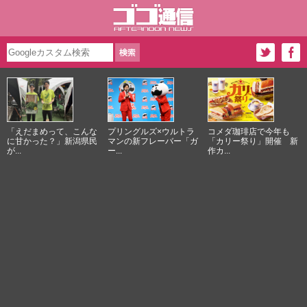
「えだまめって、こんな
プリングルズ×ウルトラ
コメダ珈琲店で今年も
に甘かった？」新潟県民
マンの新フレーバー「ガ
「カリー祭り」開催 新
が...
ー...
作カ...