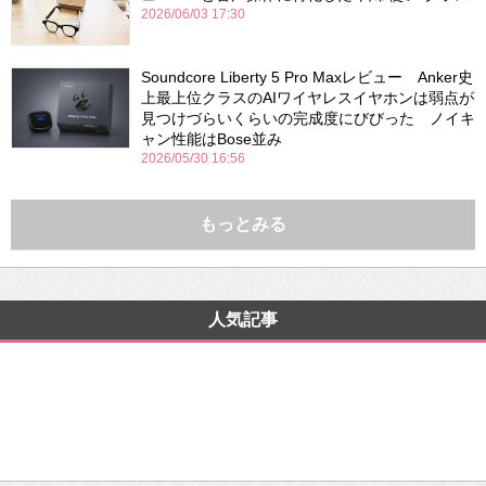
2026/06/03 17:30
Soundcore Liberty 5 Pro Maxレビュー Anker史
上最上位クラスのAIワイヤレスイヤホンは弱点が
見つけづらいくらいの完成度にびびった ノイキ
ャン性能はBose並み
2026/05/30 16:56
もっとみる
人気記事