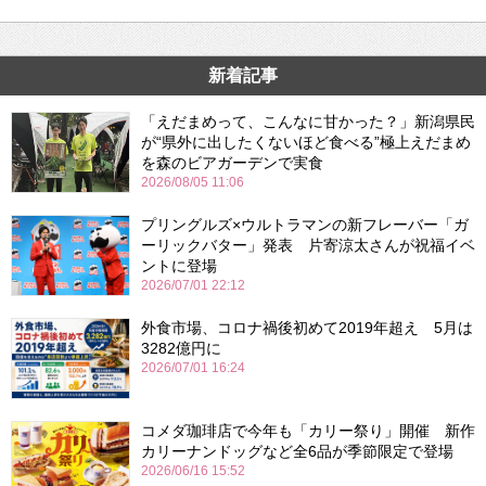
新着記事
「えだまめって、こんなに甘かった？」新潟県民
が“県外に出したくないほど食べる”極上えだまめ
を森のビアガーデンで実食
2026/08/05 11:06
プリングルズ×ウルトラマンの新フレーバー「ガ
ーリックバター」発表 片寄涼太さんが祝福イベ
ントに登場
2026/07/01 22:12
外食市場、コロナ禍後初めて2019年超え 5月は
3282億円に
2026/07/01 16:24
コメダ珈琲店で今年も「カリー祭り」開催 新作
カリーナンドッグなど全6品が季節限定で登場
2026/06/16 15:52