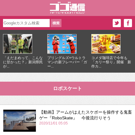
「えだまめって、こんな
プリングルズ×ウルトラ
コメダ珈琲店で今年も
に甘かった？」新潟県民
マンの新フレーバー「ガ
「カリー祭り」開催 新
が...
ー...
作カ...
ロボスケート
【動画】アームがはえたスケボーを操作する鬼畜
ゲー『RoboSkate』 今後流行りそう
2020/11/01 05:05