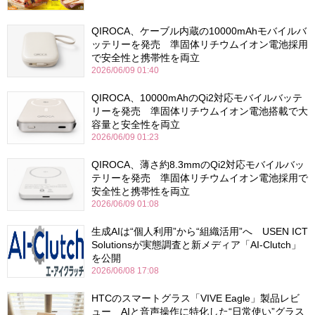
QIROCA、ケーブル内蔵の10000mAhモバイルバ
ッテリーを発売 準固体リチウムイオン電池採用
で安全性と携帯性を両立
2026/06/09 01:40
QIROCA、10000mAhのQi2対応モバイルバッテ
リーを発売 準固体リチウムイオン電池搭載で大
容量と安全性を両立
2026/06/09 01:23
QIROCA、薄さ約8.3mmのQi2対応モバイルバッ
テリーを発売 準固体リチウムイオン電池採用で
安全性と携帯性を両立
2026/06/09 01:08
生成AIは“個人利用”から“組織活用”へ USEN ICT
Solutionsが実態調査と新メディア「AI-Clutch」
を公開
2026/06/08 17:08
HTCのスマートグラス「VIVE Eagle」製品レビ
ュー AIと音声操作に特化した“日常使い”グラス