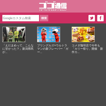
「えだまめって、こんな
プリングルズ×ウルトラ
コメダ珈琲店で今年も
に甘かった？」新潟県民
マンの新フレーバー「ガ
「カリー祭り」開催 新
が...
ー...
作カ...