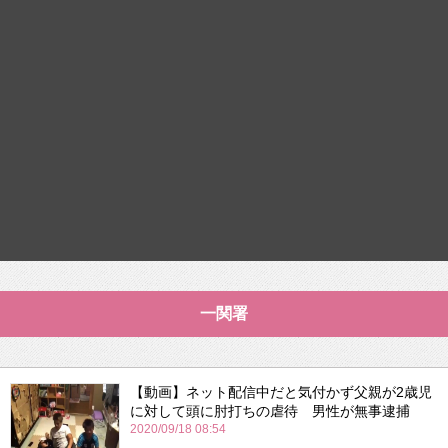
一関署
【動画】ネット配信中だと気付かず父親が2歳児
に対して頭に肘打ちの虐待 男性が無事逮捕
2020/09/18 08:54