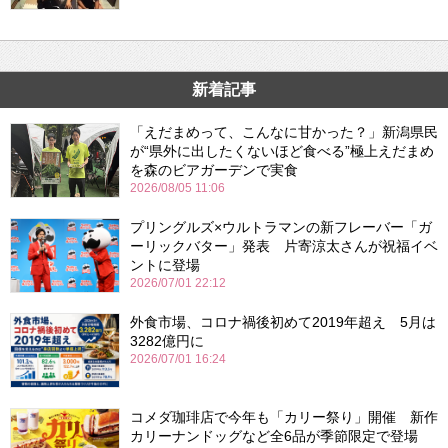
新着記事
「えだまめって、こんなに甘かった？」新潟県民
が“県外に出したくないほど食べる”極上えだまめ
を森のビアガーデンで実食
2026/08/05 11:06
プリングルズ×ウルトラマンの新フレーバー「ガ
ーリックバター」発表 片寄涼太さんが祝福イベ
ントに登場
2026/07/01 22:12
外食市場、コロナ禍後初めて2019年超え 5月は
3282億円に
2026/07/01 16:24
コメダ珈琲店で今年も「カリー祭り」開催 新作
カリーナンドッグなど全6品が季節限定で登場