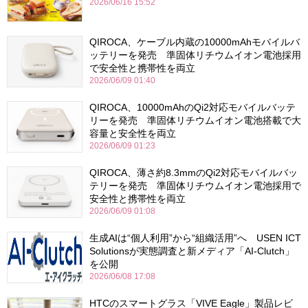
2026/06/16 15:52
QIROCA、ケーブル内蔵の10000mAhモバイルバ
ッテリーを発売 準固体リチウムイオン電池採用
で安全性と携帯性を両立
2026/06/09 01:40
QIROCA、10000mAhのQi2対応モバイルバッテ
リーを発売 準固体リチウムイオン電池搭載で大
容量と安全性を両立
2026/06/09 01:23
QIROCA、薄さ約8.3mmのQi2対応モバイルバッ
テリーを発売 準固体リチウムイオン電池採用で
安全性と携帯性を両立
2026/06/09 01:08
生成AIは“個人利用”から“組織活用”へ USEN ICT
Solutionsが実態調査と新メディア「AI-Clutch」
を公開
2026/06/08 17:08
HTCのスマートグラス「VIVE Eagle」製品レビ