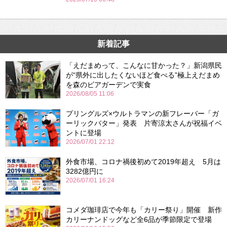
新着記事
「えだまめって、こんなに甘かった？」新潟県民
が“県外に出したくないほど食べる”極上えだまめ
を森のビアガーデンで実食
2026/08/05 11:06
プリングルズ×ウルトラマンの新フレーバー「ガ
ーリックバター」発表 片寄涼太さんが祝福イベ
ントに登場
2026/07/01 22:12
外食市場、コロナ禍後初めて2019年超え 5月は
3282億円に
2026/07/01 16:24
コメダ珈琲店で今年も「カリー祭り」開催 新作
カリーナンドッグなど全6品が季節限定で登場