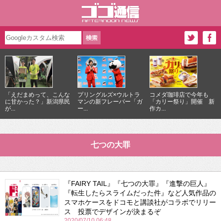
「えだまめって、こんな
プリングルズ×ウルトラ
コメダ珈琲店で今年も
に甘かった？」新潟県民
マンの新フレーバー「ガ
「カリー祭り」開催 新
が...
ー...
作カ...
七つの大罪
『FAIRY TAIL』『七つの大罪』『進撃の巨人』
『転生したらスライムだった件』など人気作品の
スマホケースをドコモと講談社がコラボでリリー
ス 投票でデザインが決まるぞ
2020/07/10 06:48