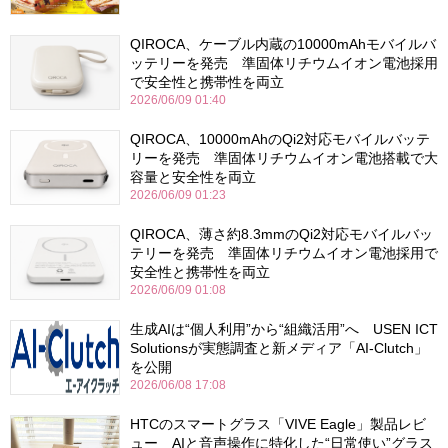
QIROCA、ケーブル内蔵の10000mAhモバイルバ
ッテリーを発売 準固体リチウムイオン電池採用
で安全性と携帯性を両立
2026/06/09 01:40
QIROCA、10000mAhのQi2対応モバイルバッテ
リーを発売 準固体リチウムイオン電池搭載で大
容量と安全性を両立
2026/06/09 01:23
QIROCA、薄さ約8.3mmのQi2対応モバイルバッ
テリーを発売 準固体リチウムイオン電池採用で
安全性と携帯性を両立
2026/06/09 01:08
生成AIは“個人利用”から“組織活用”へ USEN ICT
Solutionsが実態調査と新メディア「AI-Clutch」
を公開
2026/06/08 17:08
HTCのスマートグラス「VIVE Eagle」製品レビ
ュー AIと音声操作に特化した“日常使い”グラス