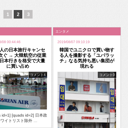
いを渡す」 TE･･･
1
2
3
エンタメ
8/08 00:44:46
2019/08/07 09:10:19
人の日本旅行キャンセ
韓国でユニクロで買い物す
次ぐ → 大韓航空の従業
る人を撮影する「ユパラッ
日本行きを格安で大量
チ」なる気持ち悪い集団が
に買い占め
現れる
コメント4
コメント0
s id=1] [quads id=2] 日本政
ワイトリスト除外 …