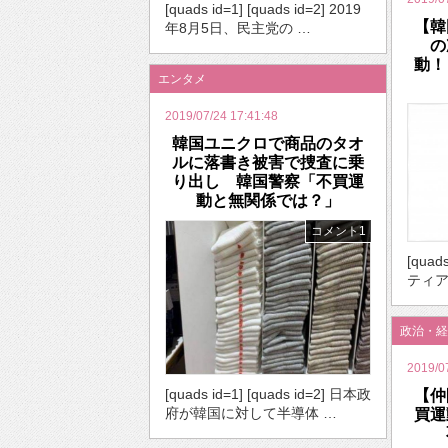
[quads id=1] [quads id=2] 2019
【韓
年8月5日、民主党の …
の
動！
エンタメ
2019/07/24 17:41:48
韓国ユニクロで商品のタオ
ルに落書き被害で捜査に乗
り出し 韓国警察「不買運
動と無関係では？」
コメント1
[quad
ティア
政治・経
2019/0
[quads id=1] [quads id=2] 日本政
【仲
府が韓国に対して半導体 …
買運