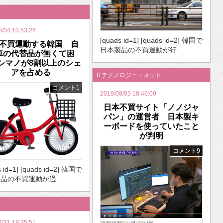
8/04 10:53:26
[quads id=1] [quads id=2] 韓国で
不買運動する韓国 自
日本製品の不買運動が行 …
車の代替品が無くて困
シマノが8割以上のシェ
アを占める
ITテクノロジー・ネット
コメント1
2019/08/03 18:46:00
日本不買サイト「ノノジャ
パン」の運営者 日本製キ
ーボードを使っていたこと
が判明
コメント9
s id=1] [quads id=2] 韓国で
品の不買運動が過 …
7/31 19:35:51