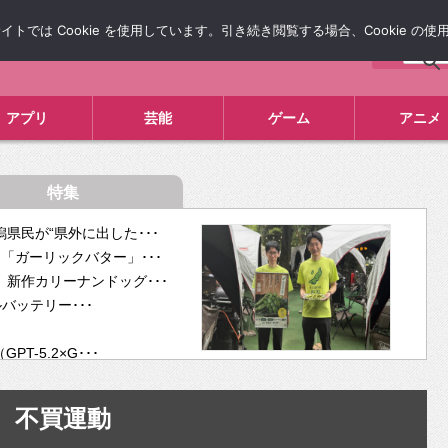
では Cookie を使用しています。引き続き閲覧する場合、Cookie の
について
広告掲載について
お問い合わせ
タレコミ
アプリ
芸能
ゲーム
アニメ
特集
県民が“県外に出した･･･
「ガーリックバター」･･･
新作カリーナンドッグ･･･
ルバッテリー･･･
-5.2×G･･･
tra･･･
供開･･･
不買運動
ム、”自分が今話し･･･