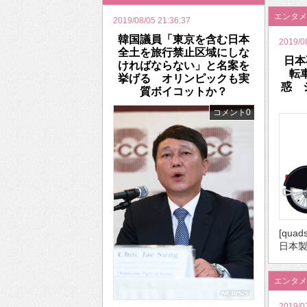
エンタメ
2019/08/05 21:36:37
韓国議員「東京を含む日本
2019/0
全土を旅行禁止区域にしな
日本
ければならない」と名案を
転
挙げる オリンピックも実
惑 
質ボイコットか？
コメント0
[quad
日本製
エンタメ
2019/0