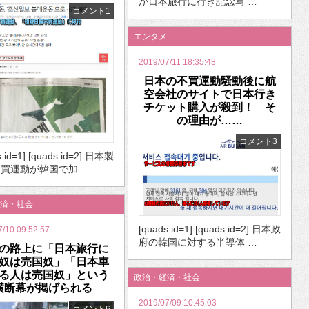
が日本旅行に行き記念写 …
コメント1
エンタメ
2019/07/11 18:35:48
日本の不買運動騒動後に航
空会社のサイトで日本行き
チケット購入が殺到！ そ
の理由が……
コメント3
s id=1] [quads id=2] 日本製
買運動が韓国で加 …
済・社会
[quads id=1] [quads id=2] 日本政
7/10 09:52:57
府の韓国に対する半導体 …
の路上に「日本旅行に
奴は売国奴」「日本車
る人は売国奴」という
政治・経済・社会
横断幕が掲げられる
2019/07/09 10:45:03