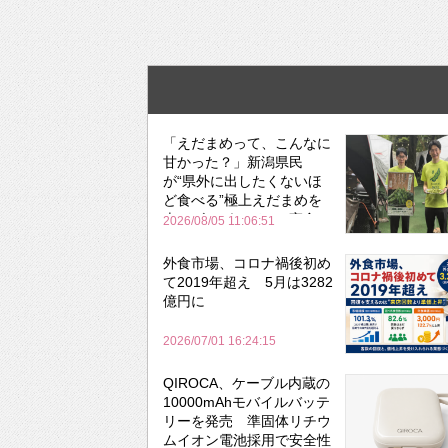
「えだまめって、こんなに
甘かった？」新潟県民
が“県外に出したくないほ
ど食べる”極上えだまめを
森のビアガーデンで実食
2026/08/05 11:06:51
外食市場、コロナ禍後初め
て2019年超え 5月は3282
億円に
2026/07/01 16:24:15
QIROCA、ケーブル内蔵の
10000mAhモバイルバッテ
リーを発売 準固体リチウ
ムイオン電池採用で安全性