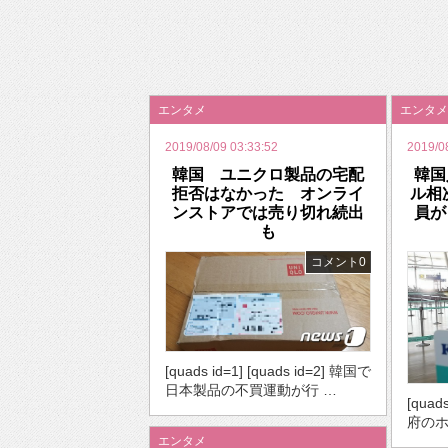
2026年のバレンタインは「自分で作って、想
エンタメ
エンタメ
2019/08/09 03:33:52
2019/0
韓国 ユニクロ製品の宅配
韓国
拒否はなかった オンライ
ル相
ンストアでは売り切れ続出
員が
も
コメント0
[quads id=1] [quads id=2] 韓国で
日本製品の不買運動が行 …
[quad
府のホ
エンタメ