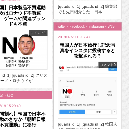
[quads id=1] [quads id=2] 編集部
国】日本製品不買運動
でも先日紹介した、日本 …
次はロナウド不買運
 ゲームや関連ブラン
ドも不買
Twitter・Facebook・Instagram・SNS
コメント1
2019/07/20 13:07:47
韓国人が日本旅行し記念写
真をインスタに投稿すると
攻撃される？
コメント0
s id=1] [quads id=2] クリス
ーノ・ロナウドが …
済・社会
7/19 15:29:49
間割れ】韓国で日本不
動のさなか「朝鮮日報
[quads id=1] [quads id=2] 韓国人
不買運動」に移行