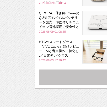
と携帯性を両立
2026/06/09 01:40:54
QIROCA、薄さ約8.3mmの
Qi2対応モバイルバッテリ
ーを発売 準固体リチウム
イオン電池採用で安全性と
携帯性を両立
2026/06/09 01:08:35
HTCのスマートグラス
「VIVE Eagle」製品レビュ
ー AIと音声操作に特化し
た“日常使い”グラス
2026/06/03 17:30:42