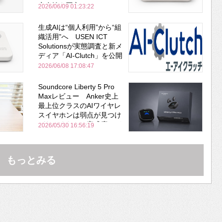
安全性を両立
2026/06/09 01:23:22
生成AIは“個人利用”から“組
織活用”へ USEN ICT
Solutionsが実態調査と新メ
ディア「AI-Clutch」を公開
2026/06/08 17:08:47
Soundcore Liberty 5 Pro
Maxレビュー Anker史上
最上位クラスのAIワイヤレ
スイヤホンは弱点が見つけ
づらいくらいの完成度にび
2026/05/30 16:56:19
びった ノイキャン性能は
Bose並み
もっとみる