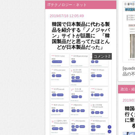
ITテクノロジー・ネット
2019/07/18 12:05:49
韓国で日本製品に代わる製
品を紹介する「ノノジャパ
ン」サイトが話題に 「韓
国製品だと思ってたほとん
どが日本製品だった」
コメント2
[quad
品の不
政治・経
2019/0
韓国
行く
に乗