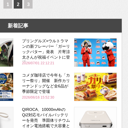
1
2
3
新着記事
プリングルズ×ウルトラマ
ンの新フレーバー「ガーリ
ックバター」発表 片寄涼
太さんが祝福イベントに登
場
2026/07/01 22:12:21
コメダ珈琲店で今年も「カ
リー祭り」開催 新作カリ
ーナンドッグなど全6品が
季節限定で登場
2026/06/16 15:52:30
QIROCA、10000mAhの
Qi2対応モバイルバッテリ
ーを発売 準固体リチウム
イオン電池搭載で大容量と