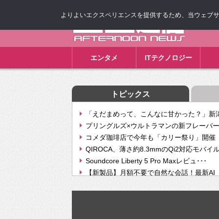
よりよいエクスペリエンスを提供するため、当ウェブサイト
ゴゴ通信
エンタメ
ITテクノロジー
トピックス
「えだまめって、こんなに甘かった？」新潟
プリングルズ×ウルトラマンの新フレーバー
コメダ珈琲店で今年も「カリー祭り」開催 
QIROCA、薄さ約8.3mmのQi2対応モバイ
Soundcore Liberty 5 Pro Maxレビュ･･･
【新製品】月額不要で自然な会話！最新AI（GPT
【次世代の没入感と生産性】VITURE Luma Ul
Geminiが音楽生成「Create music」機能提
挫折率8割の壁をAIで突破。ジャストシステ