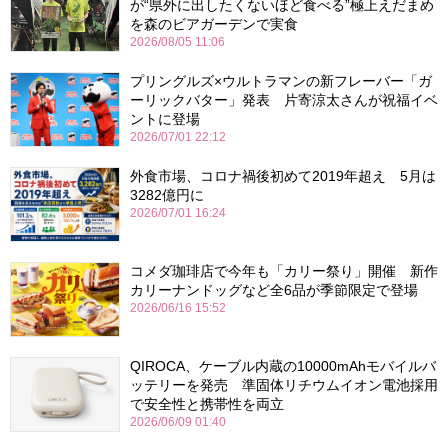
が“県外に出したくないほど食べる”極上えだまめ
を森のビアガーデンで実食
2026/08/05 11:06
プリングルズ×ウルトラマンの新フレーバー「ガ
ーリックバター」発表 片寄涼太さんが祝福イベ
ントに登場
2026/07/01 22:12
外食市場、コロナ禍後初めて2019年超え 5月は
3282億円に
2026/07/01 16:24
コメダ珈琲店で今年も「カリー祭り」開催 新作
カリーナンドッグなど全6品が季節限定で登場
2026/06/16 15:52
QIROCA、ケーブル内蔵の10000mAhモバイルバ
ッテリーを発売 準固体リチウムイオン電池採用
で安全性と携帯性を両立
2026/06/09 01:40