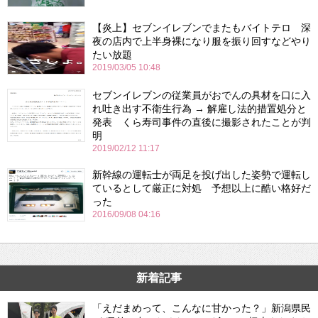
【炎上】セブンイレブンでまたもバイトテロ 深
夜の店内で上半身裸になり服を振り回すなどやり
たい放題
2019/03/05 10:48
セブンイレブンの従業員がおでんの具材を口に入
れ吐き出す不衛生行為 → 解雇し法的措置処分と
発表 くら寿司事件の直後に撮影されたことが判
明
2019/02/12 11:17
新幹線の運転士が両足を投げ出した姿勢で運転し
ているとして厳正に対処 予想以上に酷い格好だ
った
2016/09/08 04:16
新着記事
「えだまめって、こんなに甘かった？」新潟県民