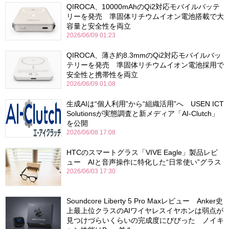
QIROCA、10000mAhのQi2対応モバイルバッテ
リーを発売 準固体リチウムイオン電池搭載で大
容量と安全性を両立
2026/06/09 01:23
QIROCA、薄さ約8.3mmのQi2対応モバイルバッ
テリーを発売 準固体リチウムイオン電池採用で
安全性と携帯性を両立
2026/06/09 01:08
生成AIは“個人利用”から“組織活用”へ USEN ICT
Solutionsが実態調査と新メディア「AI-Clutch」
を公開
2026/06/08 17:08
HTCのスマートグラス「VIVE Eagle」製品レビ
ュー AIと音声操作に特化した“日常使い”グラス
2026/06/03 17:30
Soundcore Liberty 5 Pro Maxレビュー Anker史
上最上位クラスのAIワイヤレスイヤホンは弱点が
見つけづらいくらいの完成度にびびった ノイキ