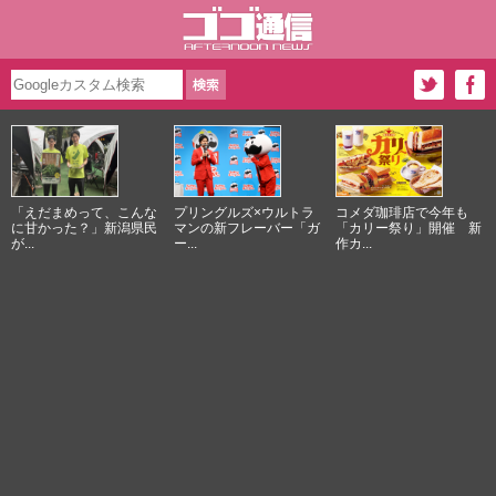
「えだまめって、こんな
プリングルズ×ウルトラ
コメダ珈琲店で今年も
に甘かった？」新潟県民
マンの新フレーバー「ガ
「カリー祭り」開催 新
が...
ー...
作カ...