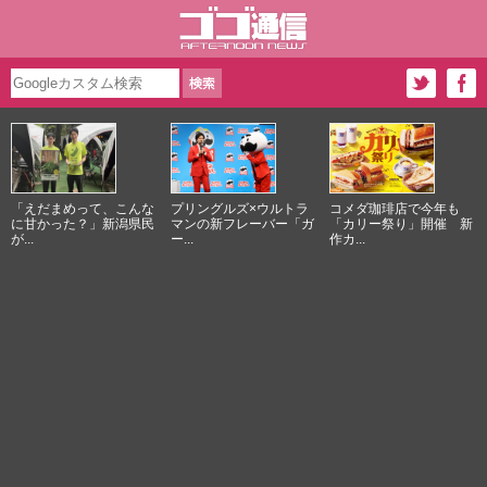
「えだまめって、こんな
プリングルズ×ウルトラ
コメダ珈琲店で今年も
に甘かった？」新潟県民
マンの新フレーバー「ガ
「カリー祭り」開催 新
が...
ー...
作カ...