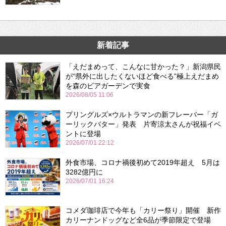
新着記事
「えだまめって、こんなに甘かった？」新潟県民
が“県外に出したくないほど食べる”極上えだまめ
を森のビアガーデンで実食
2026/08/05 11:06
プリングルズ×ウルトラマンの新フレーバー「ガ
ーリックバター」発表 片寄涼太さんが祝福イベ
ントに登場
2026/07/01 22:12
外食市場、コロナ禍後初めて2019年超え 5月は
3282億円に
2026/07/01 16:24
コメダ珈琲店で今年も「カリー祭り」開催 新作
カリーナンドッグなど全6品が季節限定で登場