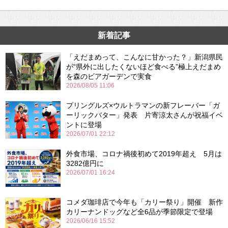
新着記事
「えだまめって、こんなに甘かった？」新潟県民
が“県外に出したくないほど食べる”極上えだまめ
を森のビアガーデンで実食
2026/08/05 11:06
プリングルズ×ウルトラマンの新フレーバー「ガ
ーリックバター」発表 片寄涼太さんが祝福イベ
ントに登場
2026/07/01 22:12
外食市場、コロナ禍後初めて2019年超え 5月は
3282億円に
2026/07/01 16:24
コメダ珈琲店で今年も「カリー祭り」開催 新作
カリーナンドッグなど全6品が季節限定で登場
2026/06/16 15:52