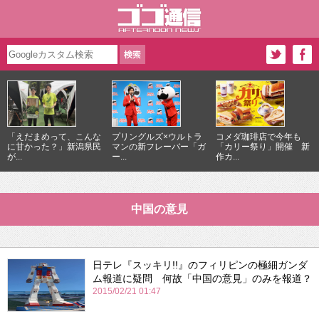
「えだまめって、こんな
プリングルズ×ウルトラ
コメダ珈琲店で今年も
に甘かった？」新潟県民
マンの新フレーバー「ガ
「カリー祭り」開催 新
が...
ー...
作カ...
中国の意見
日テレ『スッキリ!!』のフィリピンの極細ガンダ
ム報道に疑問 何故「中国の意見」のみを報道？
2015/02/21 01:47