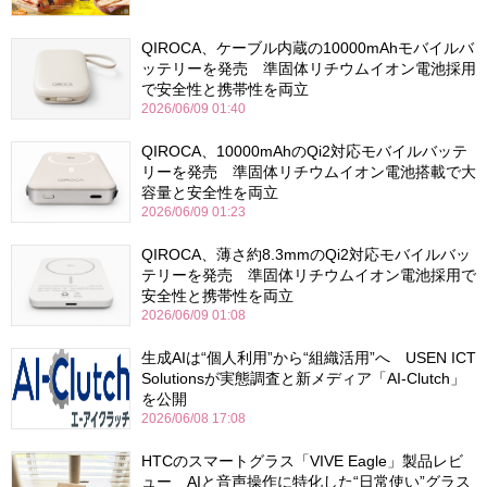
QIROCA、ケーブル内蔵の10000mAhモバイルバ
ッテリーを発売 準固体リチウムイオン電池採用
で安全性と携帯性を両立
2026/06/09 01:40
QIROCA、10000mAhのQi2対応モバイルバッテ
リーを発売 準固体リチウムイオン電池搭載で大
容量と安全性を両立
2026/06/09 01:23
QIROCA、薄さ約8.3mmのQi2対応モバイルバッ
テリーを発売 準固体リチウムイオン電池採用で
安全性と携帯性を両立
2026/06/09 01:08
生成AIは“個人利用”から“組織活用”へ USEN ICT
Solutionsが実態調査と新メディア「AI-Clutch」
を公開
2026/06/08 17:08
HTCのスマートグラス「VIVE Eagle」製品レビ
ュー AIと音声操作に特化した“日常使い”グラス