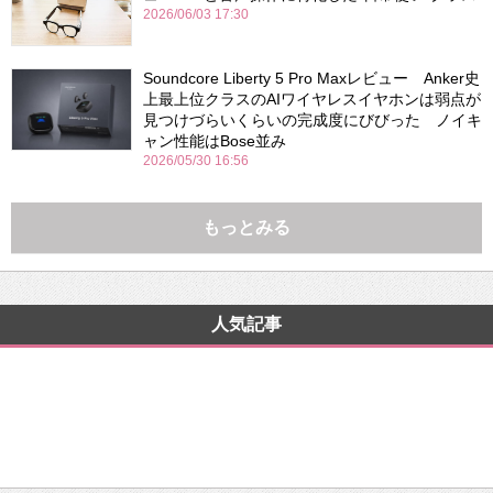
2026/06/03 17:30
Soundcore Liberty 5 Pro Maxレビュー Anker史
上最上位クラスのAIワイヤレスイヤホンは弱点が
見つけづらいくらいの完成度にびびった ノイキ
ャン性能はBose並み
2026/05/30 16:56
もっとみる
人気記事