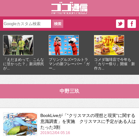
「えだまめって、こんな
プリングルズ×ウルトラ
コメダ珈琲店で今年も
に甘かった？」新潟県民
マンの新フレーバー「ガ
「カリー祭り」開催 新
が...
ー...
作カ...
中野三玖
BookLiveが「“クリスマスの理想と現実“に関する
意識調査」を実施 クリスマスに予定がある人は
たった3割
2019/12/04 05:16