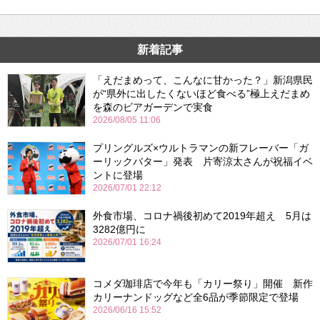
新着記事
「えだまめって、こんなに甘かった？」新潟県民
が“県外に出したくないほど食べる”極上えだまめ
を森のビアガーデンで実食
2026/08/05 11:06
プリングルズ×ウルトラマンの新フレーバー「ガ
ーリックバター」発表 片寄涼太さんが祝福イベ
ントに登場
2026/07/01 22:12
外食市場、コロナ禍後初めて2019年超え 5月は
3282億円に
2026/07/01 16:24
コメダ珈琲店で今年も「カリー祭り」開催 新作
カリーナンドッグなど全6品が季節限定で登場
2026/06/16 15:52