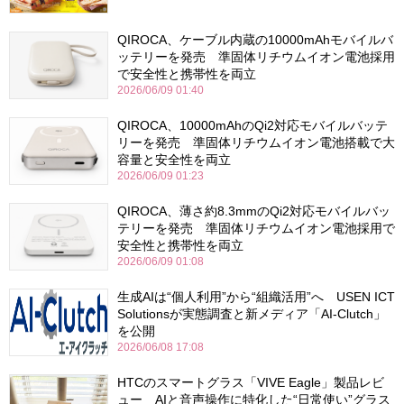
QIROCA、ケーブル内蔵の10000mAhモバイルバ
ッテリーを発売 準固体リチウムイオン電池採用
で安全性と携帯性を両立
2026/06/09 01:40
QIROCA、10000mAhのQi2対応モバイルバッテ
リーを発売 準固体リチウムイオン電池搭載で大
容量と安全性を両立
2026/06/09 01:23
QIROCA、薄さ約8.3mmのQi2対応モバイルバッ
テリーを発売 準固体リチウムイオン電池採用で
安全性と携帯性を両立
2026/06/09 01:08
生成AIは“個人利用”から“組織活用”へ USEN ICT
Solutionsが実態調査と新メディア「AI-Clutch」
を公開
2026/06/08 17:08
HTCのスマートグラス「VIVE Eagle」製品レビ
ュー AIと音声操作に特化した“日常使い”グラス