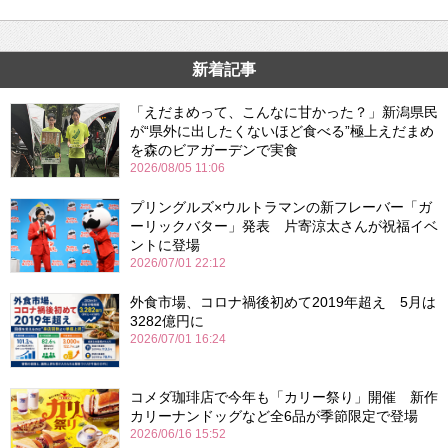
新着記事
「えだまめって、こんなに甘かった？」新潟県民
が“県外に出したくないほど食べる”極上えだまめ
を森のビアガーデンで実食
2026/08/05 11:06
プリングルズ×ウルトラマンの新フレーバー「ガ
ーリックバター」発表 片寄涼太さんが祝福イベ
ントに登場
2026/07/01 22:12
外食市場、コロナ禍後初めて2019年超え 5月は
3282億円に
2026/07/01 16:24
コメダ珈琲店で今年も「カリー祭り」開催 新作
カリーナンドッグなど全6品が季節限定で登場
2026/06/16 15:52