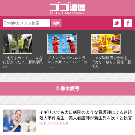
「えだまめって、こんな
プリングルズ×ウルトラ
コメダ珈琲店で今年も
に甘かった？」新潟県民
マンの新フレーバー「ガ
「カリー祭り」開催 新
が...
ー...
作カ...
久保木愛弓
イギリスでも大口病院のような看護師による連続
殺人事件発生 美人看護師が新生児を次々と殺害
2018/07/08 01:18