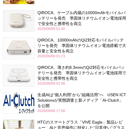
QIROCA、ケーブル内蔵の10000mAhモバイルバ
ッテリーを発売 準固体リチウムイオン電池採用
で安全性と携帯性を両立
2026/06/09 01:40
QIROCA、10000mAhのQi2対応モバイルバッテ
リーを発売 準固体リチウムイオン電池搭載で大
容量と安全性を両立
2026/06/09 01:23
QIROCA、薄さ約8.3mmのQi2対応モバイルバッ
テリーを発売 準固体リチウムイオン電池採用で
安全性と携帯性を両立
2026/06/09 01:08
生成AIは“個人利用”から“組織活用”へ USEN ICT
Solutionsが実態調査と新メディア「AI-Clutch」
を公開
2026/06/08 17:08
HTCのスマートグラス「VIVE Eagle」製品レビ
ュー AIと音声操作に特化した“日常使い”グラス