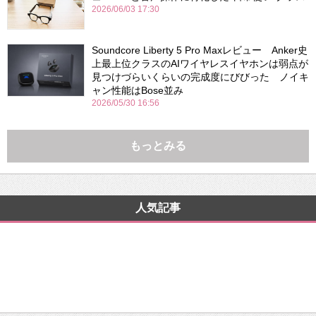
2026/06/03 17:30
Soundcore Liberty 5 Pro Maxレビュー Anker史
上最上位クラスのAIワイヤレスイヤホンは弱点が
見つけづらいくらいの完成度にびびった ノイキ
ャン性能はBose並み
2026/05/30 16:56
もっとみる
人気記事