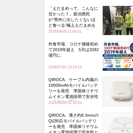
「えだまめって、こんなに
甘かった？」新潟県民
が“県外に出したくないほ
ど食べる”極上えだまめを
森のビアガーデンで実食
2026/08/05 11:06:51
外食市場、コロナ禍後初め
て2019年超え 5月は3282
億円に
2026/07/01 16:24:15
QIROCA、ケーブル内蔵の
10000mAhモバイルバッテ
リーを発売 準固体リチウ
ムイオン電池採用で安全性
と携帯性を両立
2026/06/09 01:40:54
QIROCA、薄さ約8.3mmの
Qi2対応モバイルバッテリ
ーを発売 準固体リチウム
イオン電池採用で安全性と