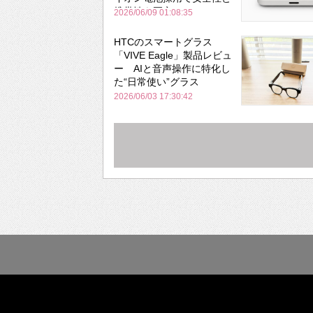
携帯性を両立
2026/06/09 01:08:35
HTCのスマートグラス
「VIVE Eagle」製品レビュ
ー AIと音声操作に特化し
た“日常使い”グラス
2026/06/03 17:30:42