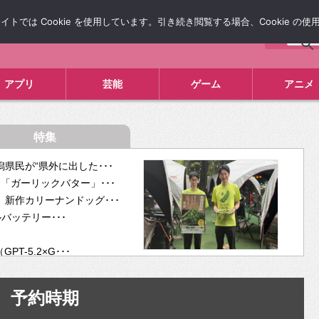
では Cookie を使用しています。引き続き閲覧する場合、Cookie の
について
広告掲載について
お問い合わせ
タレコミ
アプリ
芸能
ゲーム
アニメ
特集
県民が“県外に出した･･･
「ガーリックバター」･･･
新作カリーナンドッグ･･･
ルバッテリー･･･
-5.2×G･･･
tra･･･
供開･･･
予約時期
ム、”自分が今話し･･･