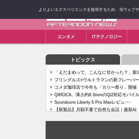
よりよいエクスペリエンスを提供するため、当ウェブサイト
ゴゴ通信
エンタメ
ITテクノロジー
トピックス
「えだまめって、こんなに甘かった？」新潟
プリングルズ×ウルトラマンの新フレーバー
コメダ珈琲店で今年も「カリー祭り」開催 
QIROCA、薄さ約8.3mmのQi2対応モバイ
Soundcore Liberty 5 Pro Maxレビュ･･･
【新製品】月額不要で自然な会話！最新AI（GPT
【次世代の没入感と生産性】VITURE Luma Ul
Geminiが音楽生成「Create music」機能提
挫折率8割の壁をAIで突破。ジャストシステ