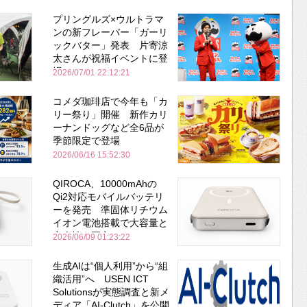
プリングルズ×ウルトラマ
ンの新フレーバー「ガーリ
ックバター」発表 片寄涼
太さんが祝福イベントに登
場
2026/07/01 22:12:21
コメダ珈琲店で今年も「カ
リー祭り」開催 新作カリ
ーナンドッグなど全6品が
季節限定で登場
2026/06/16 15:52:30
QIROCA、10000mAhの
Qi2対応モバイルバッテリ
ーを発売 準固体リチウム
イオン電池搭載で大容量と
安全性を両立
2026/06/09 01:23:22
生成AIは“個人利用”から“組
織活用”へ USEN ICT
Solutionsが実態調査と新メ
ディア「AI-Clutch」を公開