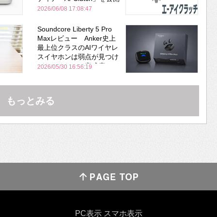
2026/06/08 17:08:47
Soundcore Liberty 5 Pro
Maxレビュー Anker史上
最上位クラスのAIワイヤレ
スイヤホンは弱点が見つけ
づらいくらいの完成度にび
2026/05/30 16:56:19
びった ノイキャン性能は
Bose並み
もっとみる
PC表示
スマホ表示