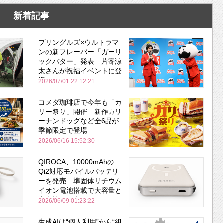
新着記事
プリングルズ×ウルトラマ
ンの新フレーバー「ガーリ
ックバター」発表 片寄涼
太さんが祝福イベントに登
場
2026/07/01 22:12:21
コメダ珈琲店で今年も「カ
リー祭り」開催 新作カリ
ーナンドッグなど全6品が
季節限定で登場
2026/06/16 15:52:30
QIROCA、10000mAhの
Qi2対応モバイルバッテリ
ーを発売 準固体リチウム
イオン電池搭載で大容量と
安全性を両立
2026/06/09 01:23:22
生成AIは“個人利用”から“組