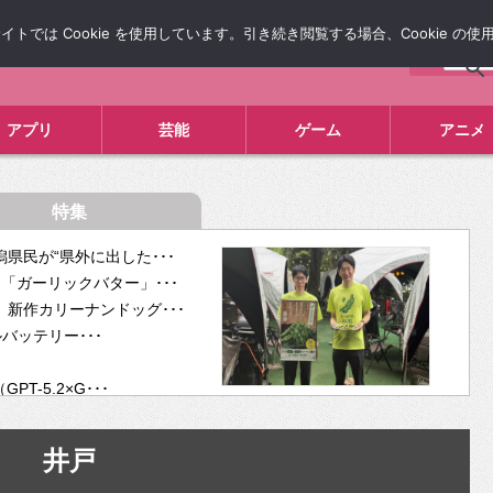
では Cookie を使用しています。引き続き閲覧する場合、Cookie の
について
広告掲載について
お問い合わせ
タレコミ
アプリ
芸能
ゲーム
アニメ
特集
県民が“県外に出した･･･
「ガーリックバター」･･･
新作カリーナンドッグ･･･
ルバッテリー･･･
-5.2×G･･･
tra･･･
供開･･･
井戸
ム、”自分が今話し･･･