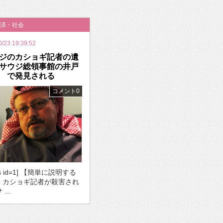
いを渡す」 TE･･･
済・社会
0/23 19:39:52
ジのカショギ記者の遺
サウジ総領事館の井戸
で発見される
コメント0
ds id=1] 【簡単に説明する
・カショギ記者が殺害され
サ …