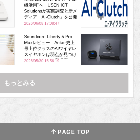
織活用”へ USEN ICT
Solutionsが実態調査と新メ
ディア「AI-Clutch」を公開
2026/06/08 17:08:47
Soundcore Liberty 5 Pro
Maxレビュー Anker史上
最上位クラスのAIワイヤレ
スイヤホンは弱点が見つけ
づらいくらいの完成度にび
2026/05/30 16:56:19
びった ノイキャン性能は
Bose並み
もっとみる