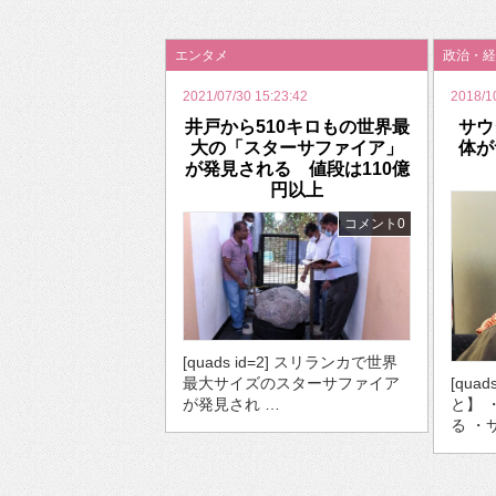
2026年のバレンタインは「自分で作って、想
エンタメ
政治・経
2021/07/30 15:23:42
2018/1
井戸から510キロもの世界最
サウ
大の「スターサファイア」
体が
が発見される 値段は110億
円以上
コメント0
[quads id=2] スリランカで世界
最大サイズのスターサファイア
[qua
が発見され …
と】 
る ・