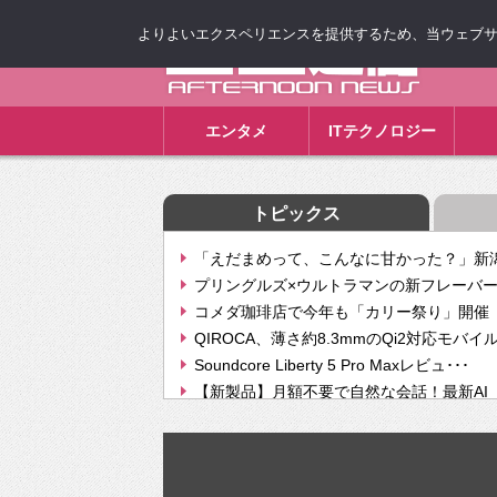
よりよいエクスペリエンスを提供するため、当ウェブサイト
ゴゴ通信
エンタメ
ITテクノロジー
トピックス
「えだまめって、こんなに甘かった？」新潟
プリングルズ×ウルトラマンの新フレーバー
コメダ珈琲店で今年も「カリー祭り」開催 
QIROCA、薄さ約8.3mmのQi2対応モバイ
Soundcore Liberty 5 Pro Maxレビュ･･･
【新製品】月額不要で自然な会話！最新AI（GPT
【次世代の没入感と生産性】VITURE Luma Ul
Geminiが音楽生成「Create music」機能提
挫折率8割の壁をAIで突破。ジャストシステ