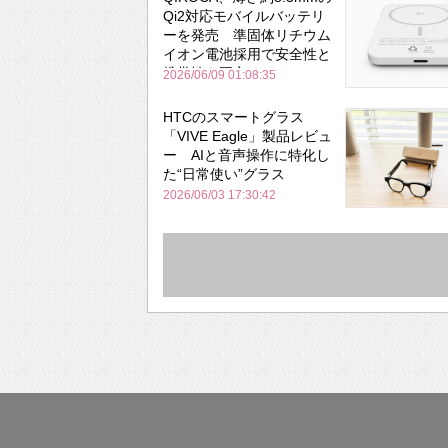
Qi2対応モバイルバッテリ
ーを発売 準固体リチウム
イオン電池採用で安全性と
携帯性を両立
2026/06/09 01:08:35
HTCのスマートグラス
「VIVE Eagle」製品レビュ
ー AIと音声操作に特化し
た“日常使い”グラス
2026/06/03 17:30:42