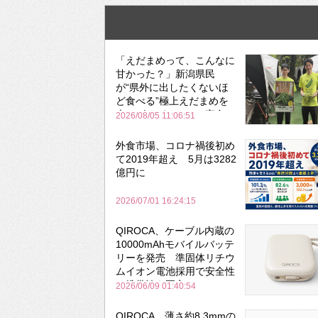
「えだまめって、こんなに
甘かった？」新潟県民
が“県外に出したくないほ
ど食べる”極上えだまめを
森のビアガーデンで実食
2026/08/05 11:06:51
外食市場、コロナ禍後初め
て2019年超え 5月は3282
億円に
2026/07/01 16:24:15
QIROCA、ケーブル内蔵の
10000mAhモバイルバッテ
リーを発売 準固体リチウ
ムイオン電池採用で安全性
と携帯性を両立
2026/06/09 01:40:54
QIROCA、薄さ約8.3mmの