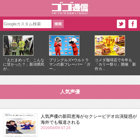
「えだまめって、こんな
プリングルズ×ウルトラ
コメダ珈琲店で今年も
に甘かった？」新潟県民
マンの新フレーバー「ガ
「カリー祭り」開催 新
が...
ー...
作カ...
人気声優
人気声優の新田恵海がセクシービデオ出演疑惑が
海外でも報道される
2016/04/09 07:24