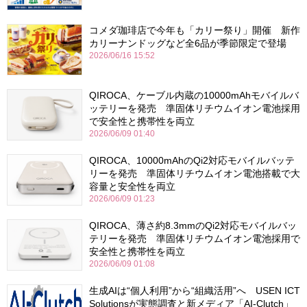
コメダ珈琲店で今年も「カリー祭り」開催 新作
カリーナンドッグなど全6品が季節限定で登場
2026/06/16 15:52
QIROCA、ケーブル内蔵の10000mAhモバイルバ
ッテリーを発売 準固体リチウムイオン電池採用
で安全性と携帯性を両立
2026/06/09 01:40
QIROCA、10000mAhのQi2対応モバイルバッテ
リーを発売 準固体リチウムイオン電池搭載で大
容量と安全性を両立
2026/06/09 01:23
QIROCA、薄さ約8.3mmのQi2対応モバイルバッ
テリーを発売 準固体リチウムイオン電池採用で
安全性と携帯性を両立
2026/06/09 01:08
生成AIは“個人利用”から“組織活用”へ USEN ICT
Solutionsが実態調査と新メディア「AI-Clutch」