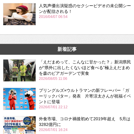
人気声優出演疑惑のセクシービデオの未公開シー
ンが配信される！
2016/04/07 06:54
新着記事
「えだまめって、こんなに甘かった？」新潟県民
が“県外に出したくないほど食べる”極上えだまめ
を森のビアガーデンで実食
2026/08/05 11:06
プリングルズ×ウルトラマンの新フレーバー「ガ
ーリックバター」発表 片寄涼太さんが祝福イベ
ントに登場
2026/07/01 22:12
外食市場、コロナ禍後初めて2019年超え 5月は
3282億円に
2026/07/01 16:24