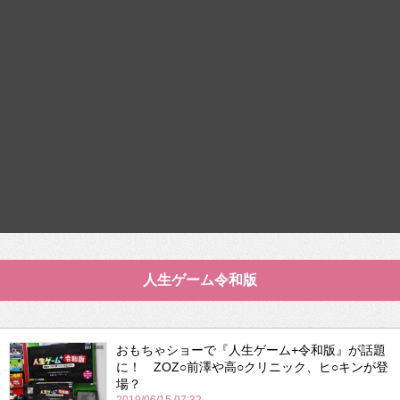
人生ゲーム令和版
おもちゃショーで『人生ゲーム+令和版』が話題
に！ ZOZ○前澤や高○クリニック、ヒ○キンが登
場？