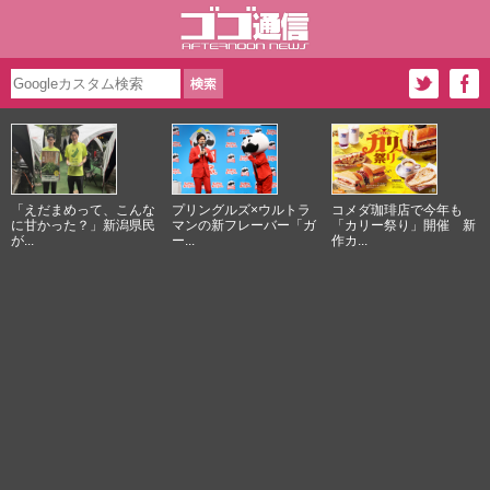
「えだまめって、こんな
プリングルズ×ウルトラ
コメダ珈琲店で今年も
に甘かった？」新潟県民
マンの新フレーバー「ガ
「カリー祭り」開催 新
が...
ー...
作カ...