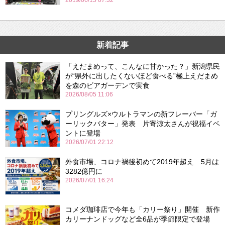
2019/06/15 07:32
新着記事
「えだまめって、こんなに甘かった？」新潟県民
が“県外に出したくないほど食べる”極上えだまめ
を森のビアガーデンで実食
2026/08/05 11:06
プリングルズ×ウルトラマンの新フレーバー「ガ
ーリックバター」発表 片寄涼太さんが祝福イベ
ントに登場
2026/07/01 22:12
外食市場、コロナ禍後初めて2019年超え 5月は
3282億円に
2026/07/01 16:24
コメダ珈琲店で今年も「カリー祭り」開催 新作
カリーナンドッグなど全6品が季節限定で登場