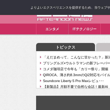
よりよいエクスペリエンスを提供するため、当ウェブサイト
ゴゴ通信
エンタメ
ITテクノロジー
トピックス
「えだまめって、こんなに甘かった？」新潟
プリングルズ×ウルトラマンの新フレーバー
コメダ珈琲店で今年も「カリー祭り」開催 
QIROCA、薄さ約8.3mmのQi2対応モバイ
Soundcore Liberty 5 Pro Maxレビュ･･･
【新製品】月額不要で自然な会話！最新AI（GPT
【次世代の没入感と生産性】VITURE Luma Ul
Geminiが音楽生成「Create music」機能提
挫折率8割の壁をAIで突破。ジャストシステ