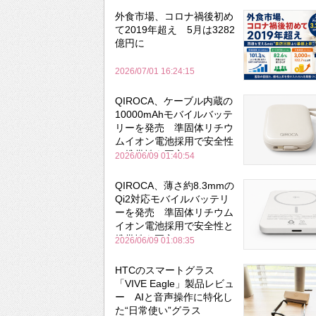
外食市場、コロナ禍後初め
て2019年超え 5月は3282
億円に
2026/07/01 16:24:15
QIROCA、ケーブル内蔵の
10000mAhモバイルバッテ
リーを発売 準固体リチウ
ムイオン電池採用で安全性
と携帯性を両立
2026/06/09 01:40:54
QIROCA、薄さ約8.3mmの
Qi2対応モバイルバッテリ
ーを発売 準固体リチウム
イオン電池採用で安全性と
携帯性を両立
2026/06/09 01:08:35
HTCのスマートグラス
「VIVE Eagle」製品レビュ
ー AIと音声操作に特化し
た“日常使い”グラス