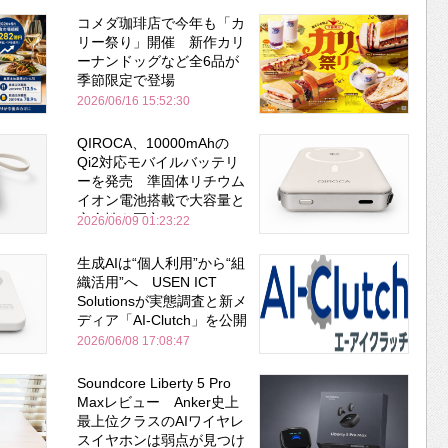
コメダ珈琲店で今年も「カ
リー祭り」開催 新作カリ
ーナンドッグなど全6品が
季節限定で登場
2026/06/16 15:52:30
QIROCA、10000mAhの
Qi2対応モバイルバッテリ
ーを発売 準固体リチウム
イオン電池搭載で大容量と
安全性を両立
2026/06/09 01:23:22
生成AIは“個人利用”から“組
織活用”へ USEN ICT
Solutionsが実態調査と新メ
ディア「AI-Clutch」を公開
2026/06/08 17:08:47
Soundcore Liberty 5 Pro
Maxレビュー Anker史上
最上位クラスのAIワイヤレ
スイヤホンは弱点が見つけ