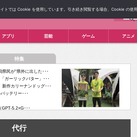
では Cookie を使用しています。引き続き閲覧する場合、Cookie の
について
広告掲載について
お問い合わせ
タレコミ
アプリ
芸能
ゲーム
アニメ
特集
県民が“県外に出した･･･
「ガーリックバター」･･･
新作カリーナンドッグ･･･
ルバッテリー･･･
-5.2×G･･･
tra･･･
供開･･･
代行
ム、”自分が今話し･･･