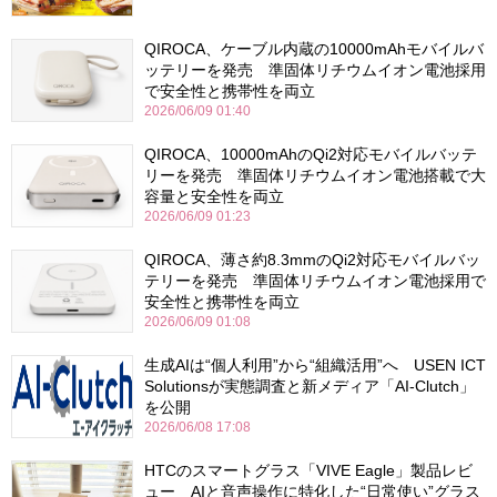
QIROCA、ケーブル内蔵の10000mAhモバイルバ
ッテリーを発売 準固体リチウムイオン電池採用
で安全性と携帯性を両立
2026/06/09 01:40
QIROCA、10000mAhのQi2対応モバイルバッテ
リーを発売 準固体リチウムイオン電池搭載で大
容量と安全性を両立
2026/06/09 01:23
QIROCA、薄さ約8.3mmのQi2対応モバイルバッ
テリーを発売 準固体リチウムイオン電池採用で
安全性と携帯性を両立
2026/06/09 01:08
生成AIは“個人利用”から“組織活用”へ USEN ICT
Solutionsが実態調査と新メディア「AI-Clutch」
を公開
2026/06/08 17:08
HTCのスマートグラス「VIVE Eagle」製品レビ
ュー AIと音声操作に特化した“日常使い”グラス