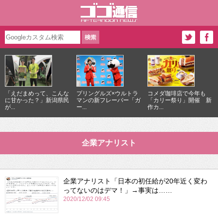
「えだまめって、こんな
プリングルズ×ウルトラ
コメダ珈琲店で今年も
に甘かった？」新潟県民
マンの新フレーバー「ガ
「カリー祭り」開催 新
が...
ー...
作カ...
企業アナリスト
企業アナリスト「日本の初任給が20年近く変わ
ってないのはデマ！」→事実は……
2020/12/02 09:45