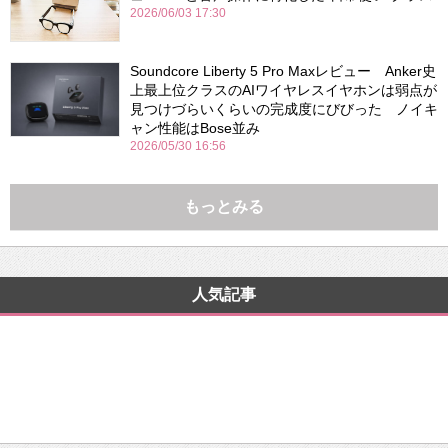
2026/06/03 17:30
Soundcore Liberty 5 Pro Maxレビュー Anker史
上最上位クラスのAIワイヤレスイヤホンは弱点が
見つけづらいくらいの完成度にびびった ノイキ
ャン性能はBose並み
2026/05/30 16:56
もっとみる
人気記事