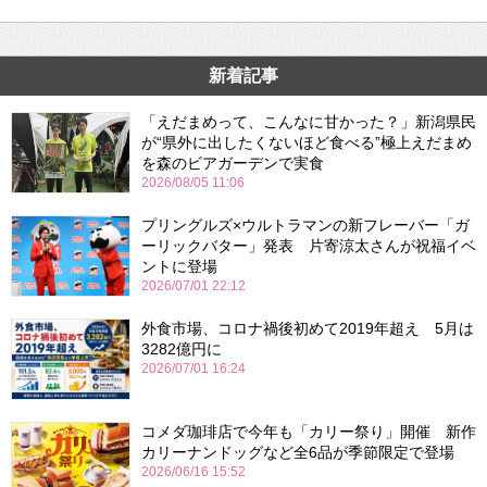
新着記事
「えだまめって、こんなに甘かった？」新潟県民
が“県外に出したくないほど食べる”極上えだまめ
を森のビアガーデンで実食
2026/08/05 11:06
プリングルズ×ウルトラマンの新フレーバー「ガ
ーリックバター」発表 片寄涼太さんが祝福イベ
ントに登場
2026/07/01 22:12
外食市場、コロナ禍後初めて2019年超え 5月は
3282億円に
2026/07/01 16:24
コメダ珈琲店で今年も「カリー祭り」開催 新作
カリーナンドッグなど全6品が季節限定で登場
2026/06/16 15:52