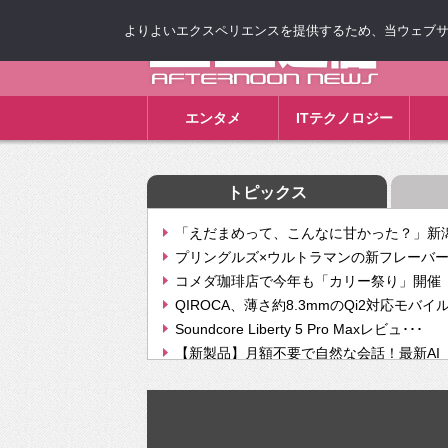
よりよいエクスペリエンスを提供するため、当ウェブサイト
ゴゴ通信
エンタメ
ITテクノロジー
トピックス
「えだまめって、こんなに甘かった？」新潟
プリングルズ×ウルトラマンの新フレーバー
コメダ珈琲店で今年も「カリー祭り」開催 
QIROCA、薄さ約8.3mmのQi2対応モバイ
Soundcore Liberty 5 Pro Maxレビュ･･･
【新製品】月額不要で自然な会話！最新AI（GPT
【次世代の没入感と生産性】VITURE Luma Ul
Geminiが音楽生成「Create music」機能提
挫折率8割の壁をAIで突破。ジャストシステ