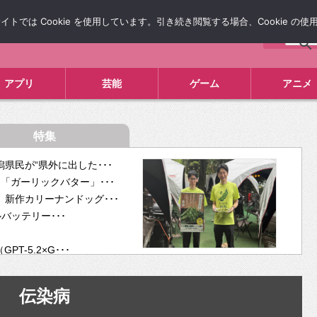
では Cookie を使用しています。引き続き閲覧する場合、Cookie の
について
広告掲載について
お問い合わせ
タレコミ
アプリ
芸能
ゲーム
アニメ
特集
県民が“県外に出した･･･
「ガーリックバター」･･･
新作カリーナンドッグ･･･
ルバッテリー･･･
-5.2×G･･･
tra･･･
供開･･･
伝染病
ム、”自分が今話し･･･