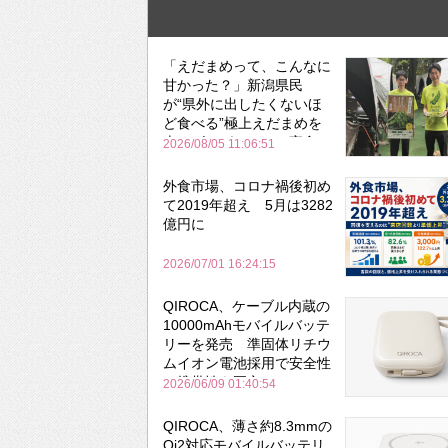
「えだまめって、こんなに
甘かった？」新潟県民
が“県外に出したくないほ
ど食べる”極上えだまめを
森のビアガーデンで実食
2026/08/05 11:06:51
外食市場、コロナ禍後初め
て2019年超え 5月は3282
億円に
2026/07/01 16:24:15
QIROCA、ケーブル内蔵の
10000mAhモバイルバッテ
リーを発売 準固体リチウ
ムイオン電池採用で安全性
と携帯性を両立
2026/06/09 01:40:54
QIROCA、薄さ約8.3mmの
Qi2対応モバイルバッテリ