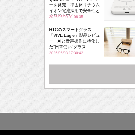
ーを発売 準固体リチウム
イオン電池採用で安全性と
携帯性を両立
2026/06/09 01:08:35
HTCのスマートグラス
「VIVE Eagle」製品レビュ
ー AIと音声操作に特化し
た“日常使い”グラス
2026/06/03 17:30:42