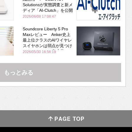
Solutionsが実態調査と新メ
ディア「AI-Clutch」を公開
2026/06/08 17:08:47
Soundcore Liberty 5 Pro
Maxレビュー Anker史上
最上位クラスのAIワイヤレ
スイヤホンは弱点が見つけ
づらいくらいの完成度にび
2026/05/30 16:56:19
びった ノイキャン性能は
Bose並み
もっとみる