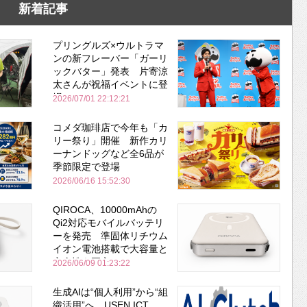
新着記事
プリングルズ×ウルトラマ
ンの新フレーバー「ガーリ
ックバター」発表 片寄涼
太さんが祝福イベントに登
場
2026/07/01 22:12:21
コメダ珈琲店で今年も「カ
リー祭り」開催 新作カリ
ーナンドッグなど全6品が
季節限定で登場
2026/06/16 15:52:30
QIROCA、10000mAhの
Qi2対応モバイルバッテリ
ーを発売 準固体リチウム
イオン電池搭載で大容量と
安全性を両立
2026/06/09 01:23:22
生成AIは“個人利用”から“組
織活用”へ USEN ICT