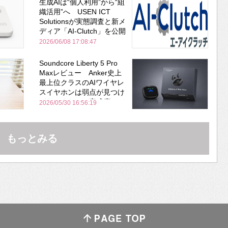
生成AIは“個人利用”から“組
織活用”へ USEN ICT
Solutionsが実態調査と新メ
ディア「AI-Clutch」を公開
2026/06/08 17:08:47
Soundcore Liberty 5 Pro
Maxレビュー Anker史上
最上位クラスのAIワイヤレ
スイヤホンは弱点が見つけ
づらいくらいの完成度にび
2026/05/30 16:56:19
びった ノイキャン性能は
Bose並み
もっとみる