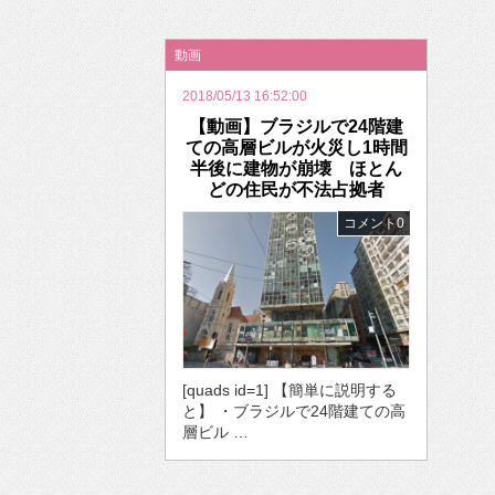
2026年のバレンタインは「自分で作って、想
動画
2018/05/13 16:52:00
【動画】ブラジルで24階建
ての高層ビルが火災し1時間
半後に建物が崩壊 ほとん
どの住民が不法占拠者
コメント0
[quads id=1] 【簡単に説明する
と】 ・ブラジルで24階建ての高
層ビル …