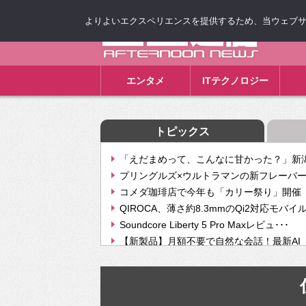
よりよいエクスペリエンスを提供するため、当ウェブサイト
ゴゴ通信
エンタメ
ITテクノロジー
トピックス
「えだまめって、こんなに甘かった？」新潟
プリングルズ×ウルトラマンの新フレーバー
コメダ珈琲店で今年も「カリー祭り」開催 
QIROCA、薄さ約8.3mmのQi2対応モバイ
Soundcore Liberty 5 Pro Maxレビュ･･･
【新製品】月額不要で自然な会話！最新AI（GPT
【次世代の没入感と生産性】VITURE Luma Ul
Geminiが音楽生成「Create music」機能提
挫折率8割の壁をAIで突破。ジャストシステ