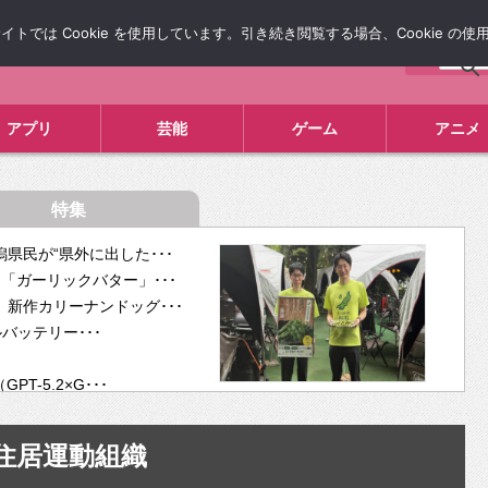
では Cookie を使用しています。引き続き閲覧する場合、Cookie の
について
広告掲載について
お問い合わせ
タレコミ
アプリ
芸能
ゲーム
アニメ
特集
県民が“県外に出した･･･
「ガーリックバター」･･･
新作カリーナンドッグ･･･
ルバッテリー･･･
-5.2×G･･･
tra･･･
供開･･･
住居運動組織
ム、”自分が今話し･･･