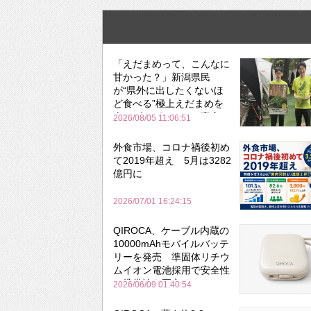
「えだまめって、こんなに
甘かった？」新潟県民
が“県外に出したくないほ
ど食べる”極上えだまめを
森のビアガーデンで実食
2026/08/05 11:06:51
外食市場、コロナ禍後初め
て2019年超え 5月は3282
億円に
2026/07/01 16:24:15
QIROCA、ケーブル内蔵の
10000mAhモバイルバッテ
リーを発売 準固体リチウ
ムイオン電池採用で安全性
と携帯性を両立
2026/06/09 01:40:54