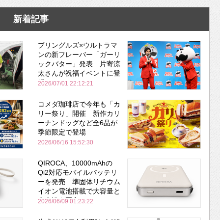
新着記事
プリングルズ×ウルトラマ
ンの新フレーバー「ガーリ
ックバター」発表 片寄涼
太さんが祝福イベントに登
場
2026/07/01 22:12:21
コメダ珈琲店で今年も「カ
リー祭り」開催 新作カリ
ーナンドッグなど全6品が
季節限定で登場
2026/06/16 15:52:30
QIROCA、10000mAhの
Qi2対応モバイルバッテリ
ーを発売 準固体リチウム
イオン電池搭載で大容量と
安全性を両立
2026/06/09 01:23:22