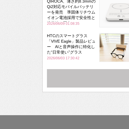
QIROCA、薄さ約8.3mmの
Qi2対応モバイルバッテリ
ーを発売 準固体リチウム
イオン電池採用で安全性と
携帯性を両立
2026/06/09 01:08:35
HTCのスマートグラス
「VIVE Eagle」製品レビュ
ー AIと音声操作に特化し
た“日常使い”グラス
2026/06/03 17:30:42