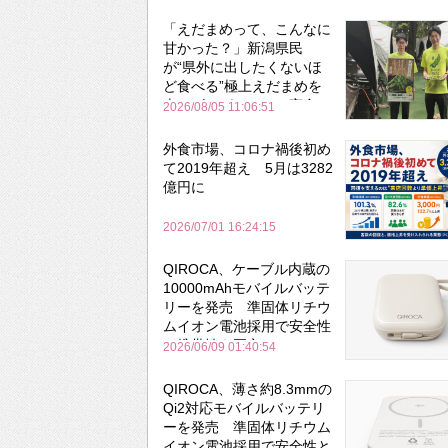
「えだまめって、こんなに
甘かった？」新潟県民
が“県外に出したくないほ
ど食べる”極上えだまめを
森のビアガーデンで実食
2026/08/05 11:06:51
外食市場、コロナ禍後初め
て2019年超え 5月は3282
億円に
2026/07/01 16:24:15
QIROCA、ケーブル内蔵の
10000mAhモバイルバッテ
リーを発売 準固体リチウ
ムイオン電池採用で安全性
と携帯性を両立
2026/06/09 01:40:54
QIROCA、薄さ約8.3mmの
Qi2対応モバイルバッテリ
ーを発売 準固体リチウム
イオン電池採用で安全性と