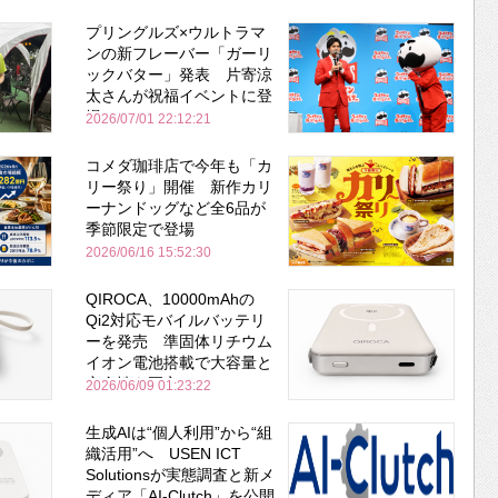
プリングルズ×ウルトラマ
ンの新フレーバー「ガーリ
ックバター」発表 片寄涼
太さんが祝福イベントに登
場
2026/07/01 22:12:21
コメダ珈琲店で今年も「カ
リー祭り」開催 新作カリ
ーナンドッグなど全6品が
季節限定で登場
2026/06/16 15:52:30
QIROCA、10000mAhの
Qi2対応モバイルバッテリ
ーを発売 準固体リチウム
イオン電池搭載で大容量と
安全性を両立
2026/06/09 01:23:22
生成AIは“個人利用”から“組
織活用”へ USEN ICT
Solutionsが実態調査と新メ
ディア「AI-Clutch」を公開