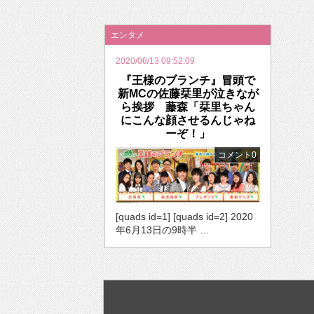
2026年のバレンタインは「自分で作って、想
エンタメ
2020/06/13 09:52:09
『王様のブランチ』冒頭で
新MCの佐藤栞里が泣きなが
ら挨拶 藤森「栞里ちゃん
にこんな顔させるんじゃね
ーぞ！」
コメント0
[quads id=1] [quads id=2] 2020
年6月13日の9時半 …