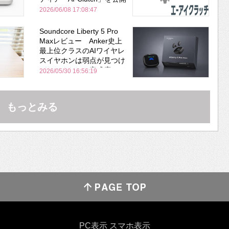
2026/06/08 17:08:47
Soundcore Liberty 5 Pro
Maxレビュー Anker史上
最上位クラスのAIワイヤレ
スイヤホンは弱点が見つけ
づらいくらいの完成度にび
2026/05/30 16:56:19
びった ノイキャン性能は
Bose並み
もっとみる
PC表示
スマホ表示