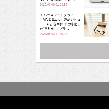
携帯性を両立
2026/06/09 01:08:35
HTCのスマートグラス
「VIVE Eagle」製品レビュ
ー AIと音声操作に特化し
た“日常使い”グラス
2026/06/03 17:30:42