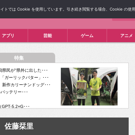
では Cookie を使用しています。引き続き閲覧する場合、Cookie の
について
広告掲載について
お問い合わせ
タレコミ
アプリ
芸能
ゲーム
アニメ
特集
県民が“県外に出した･･･
「ガーリックバター」･･･
新作カリーナンドッグ･･･
ルバッテリー･･･
-5.2×G･･･
tra･･･
供開･･･
佐藤栞里
ム、”自分が今話し･･･