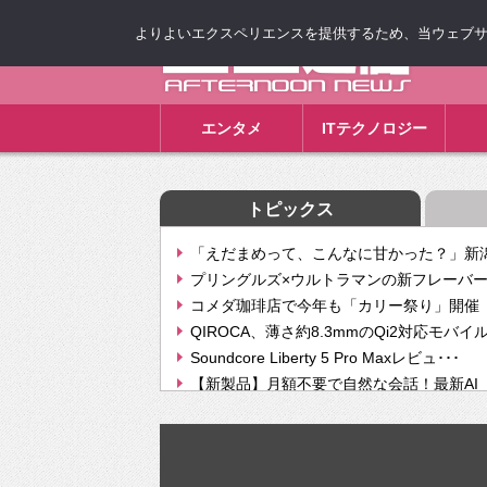
よりよいエクスペリエンスを提供するため、当ウェブサイト
ゴゴ通信
エンタメ
ITテクノロジー
トピックス
「えだまめって、こんなに甘かった？」新潟
プリングルズ×ウルトラマンの新フレーバー
コメダ珈琲店で今年も「カリー祭り」開催 
QIROCA、薄さ約8.3mmのQi2対応モバイ
Soundcore Liberty 5 Pro Maxレビュ･･･
【新製品】月額不要で自然な会話！最新AI（GPT
【次世代の没入感と生産性】VITURE Luma Ul
Geminiが音楽生成「Create music」機能提
挫折率8割の壁をAIで突破。ジャストシステ