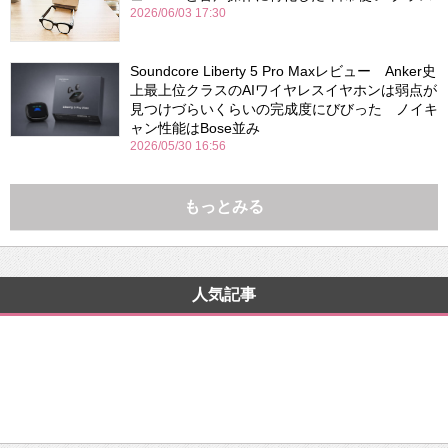
2026/06/03 17:30
Soundcore Liberty 5 Pro Maxレビュー Anker史
上最上位クラスのAIワイヤレスイヤホンは弱点が
見つけづらいくらいの完成度にびびった ノイキ
ャン性能はBose並み
2026/05/30 16:56
もっとみる
人気記事