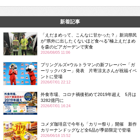
新着記事
「えだまめって、こんなに甘かった？」新潟県民
が“県外に出したくないほど食べる”極上えだまめ
を森のビアガーデンで実食
2026/08/05 11:06
プリングルズ×ウルトラマンの新フレーバー「ガ
ーリックバター」発表 片寄涼太さんが祝福イベ
ントに登場
2026/07/01 22:12
外食市場、コロナ禍後初めて2019年超え 5月は
3282億円に
2026/07/01 16:24
コメダ珈琲店で今年も「カリー祭り」開催 新作
カリーナンドッグなど全6品が季節限定で登場
2026/06/16 15:52