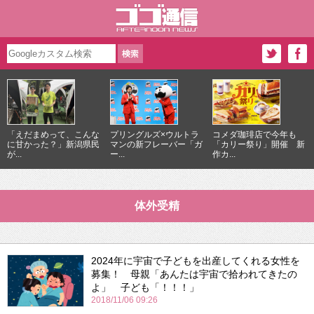
「えだまめって、こんな
プリングルズ×ウルトラ
コメダ珈琲店で今年も
に甘かった？」新潟県民
マンの新フレーバー「ガ
「カリー祭り」開催 新
が...
ー...
作カ...
体外受精
2024年に宇宙で子どもを出産してくれる女性を
募集！ 母親「あんたは宇宙で拾われてきたの
よ」 子ども「！！！」
2018/11/06 09:26