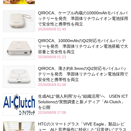
QIROCA、ケーブル内蔵の10000mAhモバイルバ
ッテリーを発売 準固体リチウムイオン電池採用
で安全性と携帯性を両立
2026/06/09 01:40
QIROCA、10000mAhのQi2対応モバイルバッテ
リーを発売 準固体リチウムイオン電池搭載で大
容量と安全性を両立
2026/06/09 01:23
QIROCA、薄さ約8.3mmのQi2対応モバイルバッ
テリーを発売 準固体リチウムイオン電池採用で
安全性と携帯性を両立
2026/06/09 01:08
生成AIは“個人利用”から“組織活用”へ USEN ICT
Solutionsが実態調査と新メディア「AI-Clutch」
を公開
2026/06/08 17:08
HTCのスマートグラス「VIVE Eagle」製品レビ
ュー AIと音声操作に特化した“日常使い”グラス