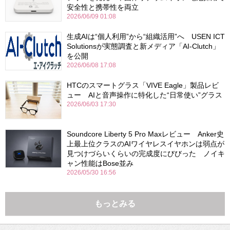
安全性と携帯性を両立
2026/06/09 01:08
生成AIは“個人利用”から“組織活用”へ USEN ICT
Solutionsが実態調査と新メディア「AI-Clutch」
を公開
2026/06/08 17:08
HTCのスマートグラス「VIVE Eagle」製品レビ
ュー AIと音声操作に特化した“日常使い”グラス
2026/06/03 17:30
Soundcore Liberty 5 Pro Maxレビュー Anker史
上最上位クラスのAIワイヤレスイヤホンは弱点が
見つけづらいくらいの完成度にびびった ノイキ
ャン性能はBose並み
2026/05/30 16:56
もっとみる