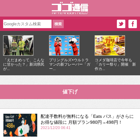
「えだまめって、こんな
プリングルズ×ウルトラ
コメダ珈琲店で今年も
に甘かった？」新潟県民
マンの新フレーバー「ガ
「カリー祭り」開催 新
が...
ー...
作カ...
値下げ
配達手数料が無料になる「Eats パス」がさらに
お得な値段に 月額プラン980円→498円！
2021/12/20 06:41