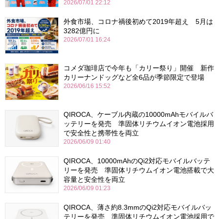
2026/07/01 22:12
外食市場、コロナ禍後初めて2019年超え 5月は
3282億円に
2026/07/01 16:24
コメダ珈琲店で今年も「カリー祭り」開催 新作
カリーナンドッグなど全6品が季節限定で登場
2026/06/16 15:52
QIROCA、ケーブル内蔵の10000mAhモバイルバ
ッテリーを発売 準固体リチウムイオン電池採用
で安全性と携帯性を両立
2026/06/09 01:40
QIROCA、10000mAhのQi2対応モバイルバッテ
リーを発売 準固体リチウムイオン電池搭載で大
容量と安全性を両立
2026/06/09 01:23
QIROCA、薄さ約8.3mmのQi2対応モバイルバッ
テリーを発売 準固体リチウムイオン電池採用で