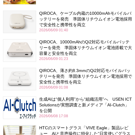
QIROCA、ケーブル内蔵の10000mAhモバイルバ
ッテリーを発売 準固体リチウムイオン電池採用
で安全性と携帯性を両立
2026/06/09 01:40
QIROCA、10000mAhのQi2対応モバイルバッテ
リーを発売 準固体リチウムイオン電池搭載で大
容量と安全性を両立
2026/06/09 01:23
QIROCA、薄さ約8.3mmのQi2対応モバイルバッ
テリーを発売 準固体リチウムイオン電池採用で
安全性と携帯性を両立
2026/06/09 01:08
生成AIは“個人利用”から“組織活用”へ USEN ICT
Solutionsが実態調査と新メディア「AI-Clutch」
を公開
2026/06/08 17:08
HTCのスマートグラス「VIVE Eagle」製品レビ
ュー AIと音声操作に特化した“日常使い”グラス