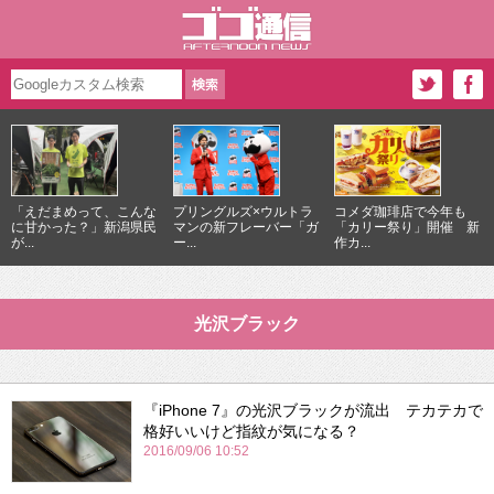
「えだまめって、こんな
プリングルズ×ウルトラ
コメダ珈琲店で今年も
に甘かった？」新潟県民
マンの新フレーバー「ガ
「カリー祭り」開催 新
が...
ー...
作カ...
光沢ブラック
『iPhone 7』の光沢ブラックが流出 テカテカで
格好いいけど指紋が気になる？
2016/09/06 10:52