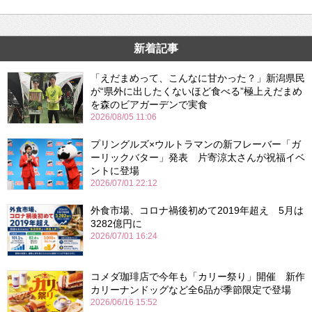
新着記事
「えだまめって、こんなに甘かった？」新潟県民
が“県外に出したくないほど食べる”極上えだまめ
を森のビアガーデンで実食
2026/08/05 11:06
プリングルズ×ウルトラマンの新フレーバー「ガ
ーリックバター」発表 片寄涼太さんが祝福イベ
ントに登場
2026/07/01 22:12
外食市場、コロナ禍後初めて2019年超え 5月は
3282億円に
2026/07/01 16:24
コメダ珈琲店で今年も「カリー祭り」開催 新作
カリーナンドッグなど全6品が季節限定で登場
2026/06/16 15:52