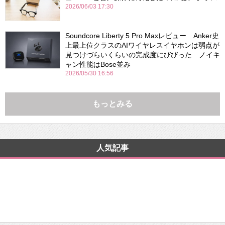
2026/06/03 17:30
Soundcore Liberty 5 Pro Maxレビュー Anker史
上最上位クラスのAIワイヤレスイヤホンは弱点が
見つけづらいくらいの完成度にびびった ノイキ
ャン性能はBose並み
2026/05/30 16:56
もっとみる
人気記事