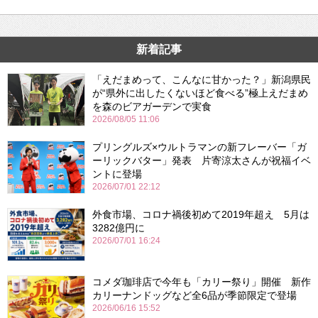
新着記事
「えだまめって、こんなに甘かった？」新潟県民
が“県外に出したくないほど食べる”極上えだまめ
を森のビアガーデンで実食
2026/08/05 11:06
プリングルズ×ウルトラマンの新フレーバー「ガ
ーリックバター」発表 片寄涼太さんが祝福イベ
ントに登場
2026/07/01 22:12
外食市場、コロナ禍後初めて2019年超え 5月は
3282億円に
2026/07/01 16:24
コメダ珈琲店で今年も「カリー祭り」開催 新作
カリーナンドッグなど全6品が季節限定で登場
2026/06/16 15:52