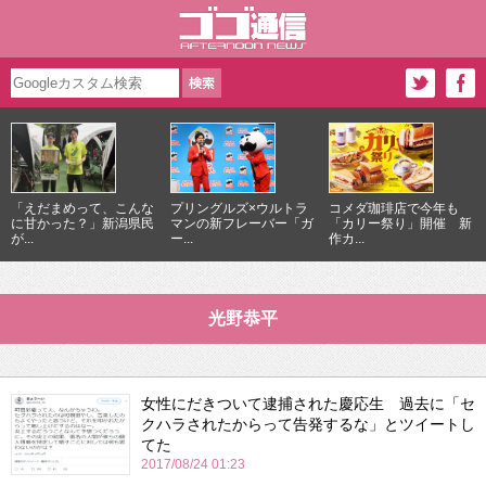
「えだまめって、こんな
プリングルズ×ウルトラ
コメダ珈琲店で今年も
に甘かった？」新潟県民
マンの新フレーバー「ガ
「カリー祭り」開催 新
が...
ー...
作カ...
光野恭平
女性にだきついて逮捕された慶応生 過去に「セ
クハラされたからって告発するな」とツイートし
てた
2017/08/24 01:23