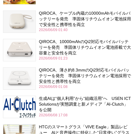
QIROCA、ケーブル内蔵の10000mAhモバイルバ
ッテリーを発売 準固体リチウムイオン電池採用
で安全性と携帯性を両立
2026/06/09 01:40
QIROCA、10000mAhのQi2対応モバイルバッテ
リーを発売 準固体リチウムイオン電池搭載で大
容量と安全性を両立
2026/06/09 01:23
QIROCA、薄さ約8.3mmのQi2対応モバイルバッ
テリーを発売 準固体リチウムイオン電池採用で
安全性と携帯性を両立
2026/06/09 01:08
生成AIは“個人利用”から“組織活用”へ USEN ICT
Solutionsが実態調査と新メディア「AI-Clutch」
を公開
2026/06/08 17:08
HTCのスマートグラス「VIVE Eagle」製品レビ
ュー AIと音声操作に特化した“日常使い”グラス