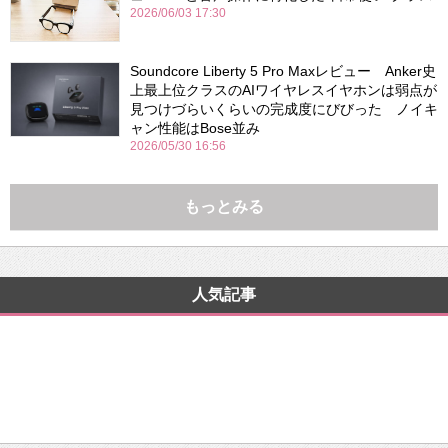
2026/06/03 17:30
Soundcore Liberty 5 Pro Maxレビュー Anker史
上最上位クラスのAIワイヤレスイヤホンは弱点が
見つけづらいくらいの完成度にびびった ノイキ
ャン性能はBose並み
2026/05/30 16:56
もっとみる
人気記事