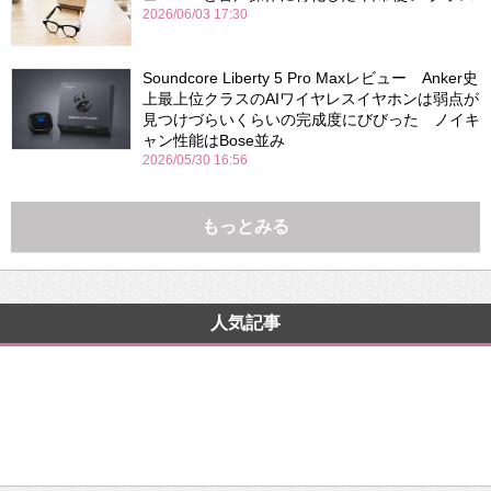
2026/06/03 17:30
Soundcore Liberty 5 Pro Maxレビュー Anker史
上最上位クラスのAIワイヤレスイヤホンは弱点が
見つけづらいくらいの完成度にびびった ノイキ
ャン性能はBose並み
2026/05/30 16:56
もっとみる
人気記事