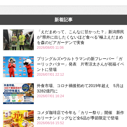
新着記事
「えだまめって、こんなに甘かった？」新潟県民
が“県外に出したくないほど食べる”極上えだまめ
を森のビアガーデンで実食
2026/08/05 11:06
プリングルズ×ウルトラマンの新フレーバー「ガ
ーリックバター」発表 片寄涼太さんが祝福イベ
ントに登場
2026/07/01 22:12
外食市場、コロナ禍後初めて2019年超え 5月は
3282億円に
2026/07/01 16:24
コメダ珈琲店で今年も「カリー祭り」開催 新作
カリーナンドッグなど全6品が季節限定で登場
2026/06/16 15:52