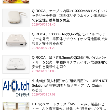
QIROCA、ケーブル内蔵の10000mAhモバイルバ
ッテリーを発売 準固体リチウムイオン電池採用
で安全性と携帯性を両立
2026/06/09 01:40
QIROCA、10000mAhのQi2対応モバイルバッテ
リーを発売 準固体リチウムイオン電池搭載で大
容量と安全性を両立
2026/06/09 01:23
QIROCA、薄さ約8.3mmのQi2対応モバイルバッ
テリーを発売 準固体リチウムイオン電池採用で
安全性と携帯性を両立
2026/06/09 01:08
生成AIは“個人利用”から“組織活用”へ USEN ICT
Solutionsが実態調査と新メディア「AI-Clutch」
を公開
2026/06/08 17:08
HTCのスマートグラス「VIVE Eagle」製品レビ
ュー AIと音声操作に特化した“日常使い”グラス