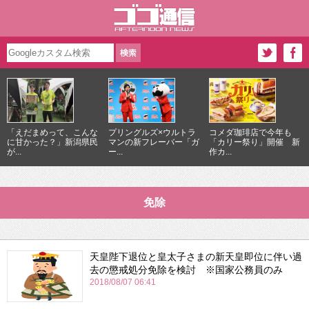
「えだまめって、こんな
プリングルズ×ウルトラ
コメダ珈琲店で今年も
に甘かった？」新潟県民
マンの新フレーバー「ガ
「カリー祭り」開催 新
が...
ー...
作カ...
免除
天皇陛下退位と皇太子さまの新天皇即位に伴い過
去の懲戒処分免除を検討 ※国家公務員のみ
2018/08/07 06:41