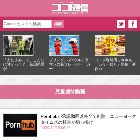
「えだまめって、こんな
プリングルズ×ウルトラ
コメダ珈琲店で今年も
に甘かった？」新潟県民
マンの新フレーバー「ガ
「カリー祭り」開催 新
が...
ー...
作カ...
児童虐待動画
Pornhubが承認動画以外全て削除 ニューヨーク
タイムズの報道が切っ掛け
2020/12/15 06:26