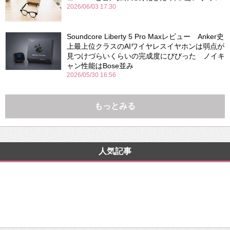
2026/06/03 17:30
Soundcore Liberty 5 Pro Maxレビュー Anker史
上最上位クラスのAIワイヤレスイヤホンは弱点が
見つけづらいくらいの完成度にびびった ノイキ
ャン性能はBose並み
2026/05/30 16:56
もっとみる
人気記事