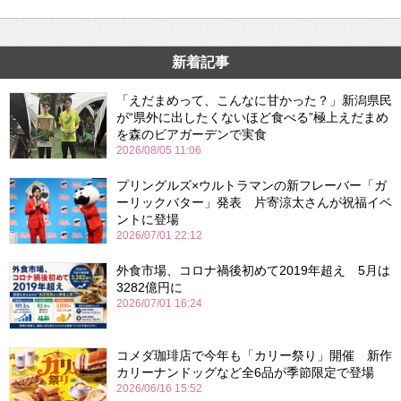
新着記事
「えだまめって、こんなに甘かった？」新潟県民
が“県外に出したくないほど食べる”極上えだまめ
を森のビアガーデンで実食
2026/08/05 11:06
プリングルズ×ウルトラマンの新フレーバー「ガ
ーリックバター」発表 片寄涼太さんが祝福イベ
ントに登場
2026/07/01 22:12
外食市場、コロナ禍後初めて2019年超え 5月は
3282億円に
2026/07/01 16:24
コメダ珈琲店で今年も「カリー祭り」開催 新作
カリーナンドッグなど全6品が季節限定で登場
2026/06/16 15:52