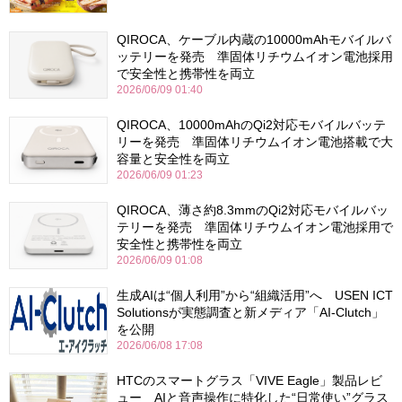
QIROCA、ケーブル内蔵の10000mAhモバイルバ
ッテリーを発売 準固体リチウムイオン電池採用
で安全性と携帯性を両立
2026/06/09 01:40
QIROCA、10000mAhのQi2対応モバイルバッテ
リーを発売 準固体リチウムイオン電池搭載で大
容量と安全性を両立
2026/06/09 01:23
QIROCA、薄さ約8.3mmのQi2対応モバイルバッ
テリーを発売 準固体リチウムイオン電池採用で
安全性と携帯性を両立
2026/06/09 01:08
生成AIは“個人利用”から“組織活用”へ USEN ICT
Solutionsが実態調査と新メディア「AI-Clutch」
を公開
2026/06/08 17:08
HTCのスマートグラス「VIVE Eagle」製品レビ
ュー AIと音声操作に特化した“日常使い”グラス