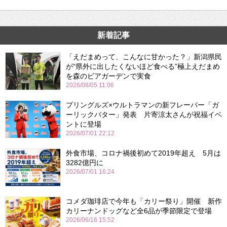
新着記事
「えだまめって、こんなに甘かった？」新潟県民
が“県外に出したくないほど食べる”極上えだまめ
を森のビアガーデンで実食
2026/08/05 11:06
プリングルズ×ウルトラマンの新フレーバー「ガ
ーリックバター」発表 片寄涼太さんが祝福イベ
ントに登場
2026/07/01 22:12
外食市場、コロナ禍後初めて2019年超え 5月は
3282億円に
2026/07/01 16:24
コメダ珈琲店で今年も「カリー祭り」開催 新作
カリーナンドッグなど全6品が季節限定で登場
2026/06/16 15:52