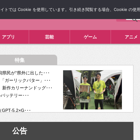
では Cookie を使用しています。引き続き閲覧する場合、Cookie の
について
広告掲載について
お問い合わせ
タレコミ
アプリ
芸能
ゲーム
アニメ
特集
県民が“県外に出した･･･
「ガーリックバター」･･･
新作カリーナンドッグ･･･
ルバッテリー･･･
-5.2×G･･･
tra･･･
供開･･･
公告
ム、”自分が今話し･･･