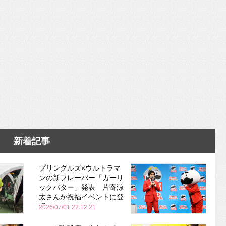
新着記事
プリングルズ×ウルトラマ
ンの新フレーバー「ガーリ
ックバター」発表 片寄涼
太さんが祝福イベントに登
場
2026/07/01 22:12:21