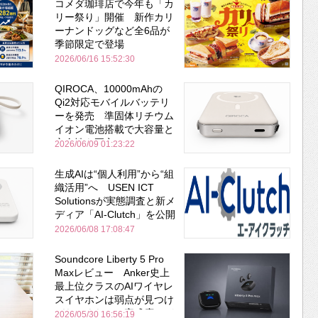
コメダ珈琲店で今年も「カ
リー祭り」開催 新作カリ
ーナンドッグなど全6品が
季節限定で登場
2026/06/16 15:52:30
QIROCA、10000mAhの
Qi2対応モバイルバッテリ
ーを発売 準固体リチウム
イオン電池搭載で大容量と
安全性を両立
2026/06/09 01:23:22
生成AIは“個人利用”から“組
織活用”へ USEN ICT
Solutionsが実態調査と新メ
ディア「AI-Clutch」を公開
2026/06/08 17:08:47
Soundcore Liberty 5 Pro
Maxレビュー Anker史上
最上位クラスのAIワイヤレ
スイヤホンは弱点が見つけ
づらいくらいの完成度にび
2026/05/30 16:56:19