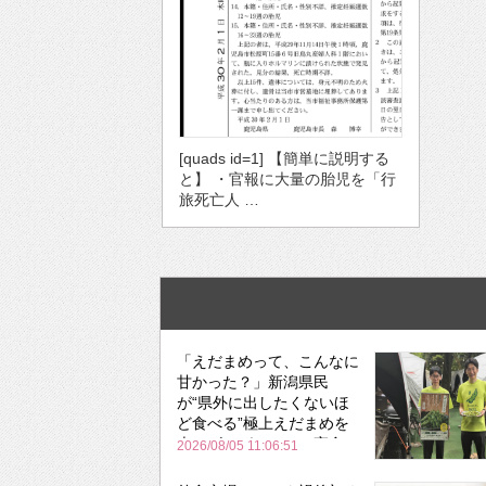
[quads id=1] 【簡単に説明する
と】 ・官報に大量の胎児を「行
旅死亡人 …
「えだまめって、こんなに
甘かった？」新潟県民
が“県外に出したくないほ
ど食べる”極上えだまめを
森のビアガーデンで実食
2026/08/05 11:06:51