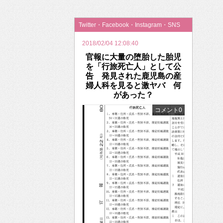
2026年のバレンタインは「自分で作って、想
Twitter・Facebook・Instagram・SNS
2018/02/04 12:08:40
官報に大量の堕胎した胎児
を「行旅死亡人」として公
告 発見された鹿児島の産
婦人科を見ると激ヤバ 何
があった？
コメント0