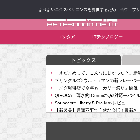
よりよいエクスペリエンスを提供するため、当ウェブサイト
ゴゴ通信
エンタメ
ITテクノロジー
トピックス
「えだまめって、こんなに甘かった？」新潟
プリングルズ×ウルトラマンの新フレーバー
コメダ珈琲店で今年も「カリー祭り」開催 
QIROCA、薄さ約8.3mmのQi2対応モバイ
Soundcore Liberty 5 Pro Maxレビュ･･･
【新製品】月額不要で自然な会話！最新AI（GPT
【次世代の没入感と生産性】VITURE Luma Ul
Geminiが音楽生成「Create music」機能提
挫折率8割の壁をAIで突破。ジャストシステ