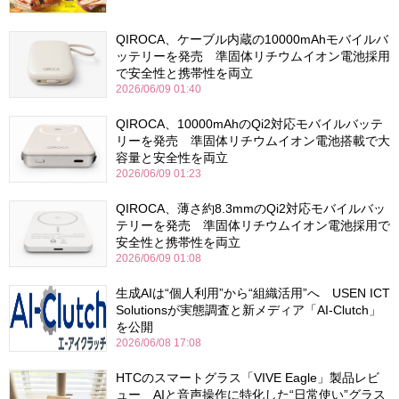
QIROCA、ケーブル内蔵の10000mAhモバイルバ
ッテリーを発売 準固体リチウムイオン電池採用
で安全性と携帯性を両立
2026/06/09 01:40
QIROCA、10000mAhのQi2対応モバイルバッテ
リーを発売 準固体リチウムイオン電池搭載で大
容量と安全性を両立
2026/06/09 01:23
QIROCA、薄さ約8.3mmのQi2対応モバイルバッ
テリーを発売 準固体リチウムイオン電池採用で
安全性と携帯性を両立
2026/06/09 01:08
生成AIは“個人利用”から“組織活用”へ USEN ICT
Solutionsが実態調査と新メディア「AI-Clutch」
を公開
2026/06/08 17:08
HTCのスマートグラス「VIVE Eagle」製品レビ
ュー AIと音声操作に特化した“日常使い”グラス