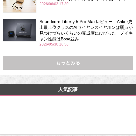
2026/06/03 17:30
Soundcore Liberty 5 Pro Maxレビュー Anker史
上最上位クラスのAIワイヤレスイヤホンは弱点が
見つけづらいくらいの完成度にびびった ノイキ
ャン性能はBose並み
2026/05/30 16:56
もっとみる
人気記事