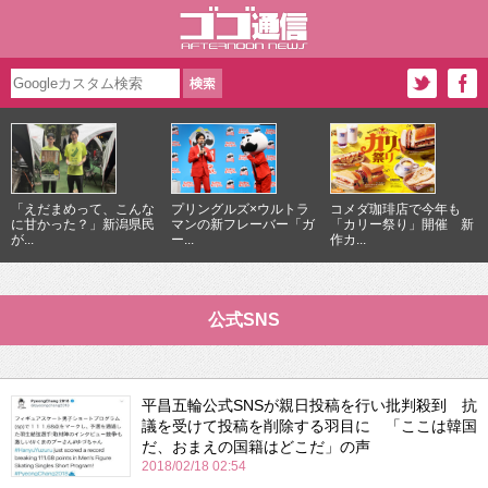
「えだまめって、こんな
プリングルズ×ウルトラ
コメダ珈琲店で今年も
に甘かった？」新潟県民
マンの新フレーバー「ガ
「カリー祭り」開催 新
が...
ー...
作カ...
公式SNS
平昌五輪公式SNSが親日投稿を行い批判殺到 抗
議を受けて投稿を削除する羽目に 「ここは韓国
だ、おまえの国籍はどこだ」の声
2018/02/18 02:54