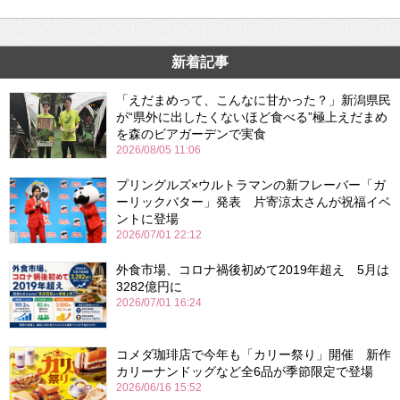
新着記事
「えだまめって、こんなに甘かった？」新潟県民
が“県外に出したくないほど食べる”極上えだまめ
を森のビアガーデンで実食
2026/08/05 11:06
プリングルズ×ウルトラマンの新フレーバー「ガ
ーリックバター」発表 片寄涼太さんが祝福イベ
ントに登場
2026/07/01 22:12
外食市場、コロナ禍後初めて2019年超え 5月は
3282億円に
2026/07/01 16:24
コメダ珈琲店で今年も「カリー祭り」開催 新作
カリーナンドッグなど全6品が季節限定で登場
2026/06/16 15:52