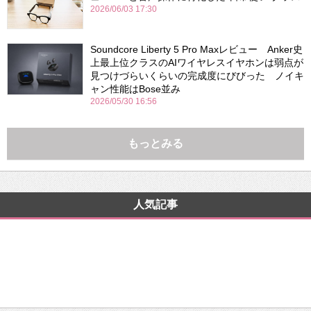
2026/06/03 17:30
Soundcore Liberty 5 Pro Maxレビュー Anker史
上最上位クラスのAIワイヤレスイヤホンは弱点が
見つけづらいくらいの完成度にびびった ノイキ
ャン性能はBose並み
2026/05/30 16:56
もっとみる
人気記事