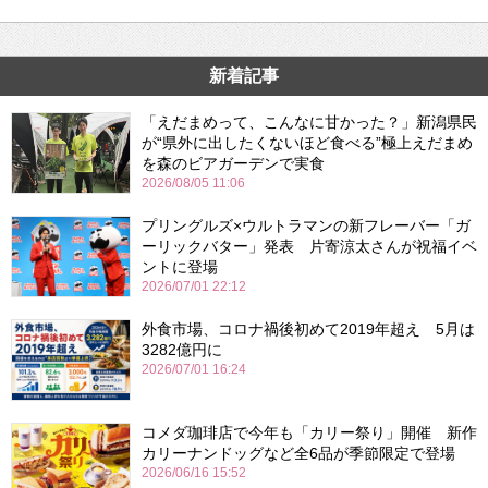
新着記事
「えだまめって、こんなに甘かった？」新潟県民
が“県外に出したくないほど食べる”極上えだまめ
を森のビアガーデンで実食
2026/08/05 11:06
プリングルズ×ウルトラマンの新フレーバー「ガ
ーリックバター」発表 片寄涼太さんが祝福イベ
ントに登場
2026/07/01 22:12
外食市場、コロナ禍後初めて2019年超え 5月は
3282億円に
2026/07/01 16:24
コメダ珈琲店で今年も「カリー祭り」開催 新作
カリーナンドッグなど全6品が季節限定で登場
2026/06/16 15:52