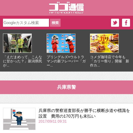
「えだまめって、こんな
プリングルズ×ウルトラ
コメダ珈琲店で今年も
に甘かった？」新潟県民
マンの新フレーバー「ガ
「カリー祭り」開催 新
が...
ー...
作カ...
兵庫県警
兵庫県の警察巡査部長が勝手に横断歩道や標識を
設置 費用の170万円も未払い
2017/09/11 09:31