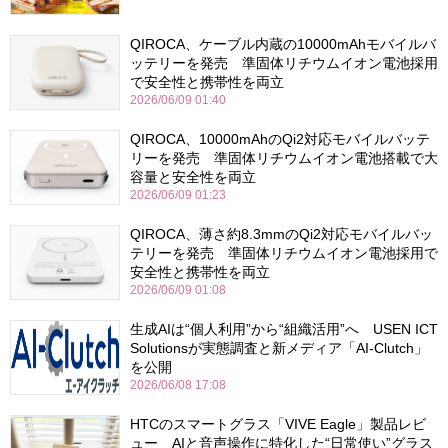
QIROCA、ケーブル内蔵の10000mAhモバイルバ
ッテリーを発売 準固体リチウムイオン電池採用
で安全性と携帯性を両立
2026/06/09 01:40
QIROCA、10000mAhのQi2対応モバイルバッテ
リーを発売 準固体リチウムイオン電池搭載で大
容量と安全性を両立
2026/06/09 01:23
QIROCA、薄さ約8.3mmのQi2対応モバイルバッ
テリーを発売 準固体リチウムイオン電池採用で
安全性と携帯性を両立
2026/06/09 01:08
生成AIは“個人利用”から“組織活用”へ USEN ICT
Solutionsが実態調査と新メディア「AI-Clutch」
を公開
2026/06/08 17:08
HTCのスマートグラス「VIVE Eagle」製品レビ
ュー AIと音声操作に特化した“日常使い”グラス