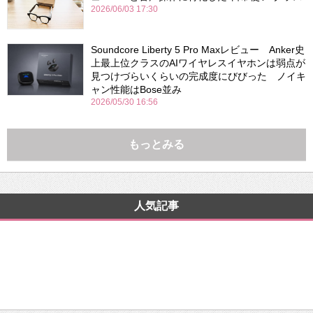
2026/06/03 17:30
Soundcore Liberty 5 Pro Maxレビュー Anker史
上最上位クラスのAIワイヤレスイヤホンは弱点が
見つけづらいくらいの完成度にびびった ノイキ
ャン性能はBose並み
2026/05/30 16:56
もっとみる
人気記事