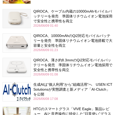
QIROCA、ケーブル内蔵の10000mAhモバイルバ
ッテリーを発売 準固体リチウムイオン電池採用
で安全性と携帯性を両立
2026/06/09 01:40
QIROCA、10000mAhのQi2対応モバイルバッテ
リーを発売 準固体リチウムイオン電池搭載で大
容量と安全性を両立
2026/06/09 01:23
QIROCA、薄さ約8.3mmのQi2対応モバイルバッ
テリーを発売 準固体リチウムイオン電池採用で
安全性と携帯性を両立
2026/06/09 01:08
生成AIは“個人利用”から“組織活用”へ USEN ICT
Solutionsが実態調査と新メディア「AI-Clutch」
を公開
2026/06/08 17:08
HTCのスマートグラス「VIVE Eagle」製品レビ
ュー AIと音声操作に特化した“日常使い”グラス