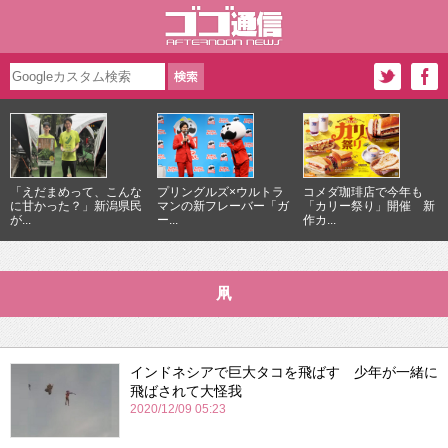
「えだまめって、こんな
プリングルズ×ウルトラ
コメダ珈琲店で今年も
に甘かった？」新潟県民
マンの新フレーバー「ガ
「カリー祭り」開催 新
が...
ー...
作カ...
凧
インドネシアで巨大タコを飛ばす 少年が一緒に
飛ばされて大怪我
2020/12/09 05:23