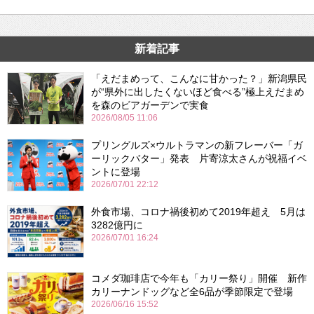
新着記事
「えだまめって、こんなに甘かった？」新潟県民
が“県外に出したくないほど食べる”極上えだまめ
を森のビアガーデンで実食
2026/08/05 11:06
プリングルズ×ウルトラマンの新フレーバー「ガ
ーリックバター」発表 片寄涼太さんが祝福イベ
ントに登場
2026/07/01 22:12
外食市場、コロナ禍後初めて2019年超え 5月は
3282億円に
2026/07/01 16:24
コメダ珈琲店で今年も「カリー祭り」開催 新作
カリーナンドッグなど全6品が季節限定で登場
2026/06/16 15:52