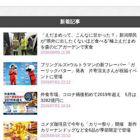
新着記事
「えだまめって、こんなに甘かった？」新潟県民
が“県外に出したくないほど食べる”極上えだまめ
を森のビアガーデンで実食
2026/08/05 11:06
プリングルズ×ウルトラマンの新フレーバー「ガ
ーリックバター」発表 片寄涼太さんが祝福イベ
ントに登場
2026/07/01 22:12
外食市場、コロナ禍後初めて2019年超え 5月は
3282億円に
2026/07/01 16:24
コメダ珈琲店で今年も「カリー祭り」開催 新作
カリーナンドッグなど全6品が季節限定で登場
2026/06/16 15:52