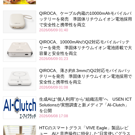
QIROCA、ケーブル内蔵の10000mAhモバイルバ
ッテリーを発売 準固体リチウムイオン電池採用
で安全性と携帯性を両立
2026/06/09 01:40
QIROCA、10000mAhのQi2対応モバイルバッテ
リーを発売 準固体リチウムイオン電池搭載で大
容量と安全性を両立
2026/06/09 01:23
QIROCA、薄さ約8.3mmのQi2対応モバイルバッ
テリーを発売 準固体リチウムイオン電池採用で
安全性と携帯性を両立
2026/06/09 01:08
生成AIは“個人利用”から“組織活用”へ USEN ICT
Solutionsが実態調査と新メディア「AI-Clutch」
を公開
2026/06/08 17:08
HTCのスマートグラス「VIVE Eagle」製品レビ
ュー AIと音声操作に特化した“日常使い”グラス