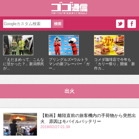
「えだまめって、こんな
プリングルズ×ウルトラ
コメダ珈琲店で今年も
に甘かった？」新潟県民
マンの新フレーバー「ガ
「カリー祭り」開催 新
が...
ー...
作カ...
出火
【動画】離陸直前の旅客機内の手荷物から突然出
火 原因はモバイルバッテリー
2018/02/27 01:38