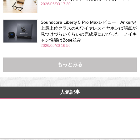
2026/06/03 17:30
Soundcore Liberty 5 Pro Maxレビュー Anker史
上最上位クラスのAIワイヤレスイヤホンは弱点が
見つけづらいくらいの完成度にびびった ノイキ
ャン性能はBose並み
2026/05/30 16:56
もっとみる
人気記事