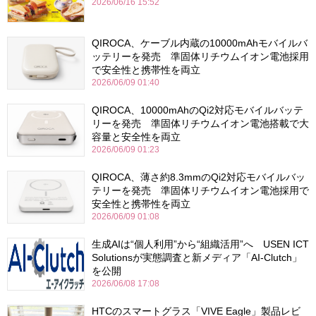
2026/06/16 15:52
QIROCA、ケーブル内蔵の10000mAhモバイルバ
ッテリーを発売 準固体リチウムイオン電池採用
で安全性と携帯性を両立
2026/06/09 01:40
QIROCA、10000mAhのQi2対応モバイルバッテ
リーを発売 準固体リチウムイオン電池搭載で大
容量と安全性を両立
2026/06/09 01:23
QIROCA、薄さ約8.3mmのQi2対応モバイルバッ
テリーを発売 準固体リチウムイオン電池採用で
安全性と携帯性を両立
2026/06/09 01:08
生成AIは“個人利用”から“組織活用”へ USEN ICT
Solutionsが実態調査と新メディア「AI-Clutch」
を公開
2026/06/08 17:08
HTCのスマートグラス「VIVE Eagle」製品レビ