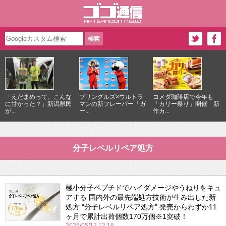
「えだまめって、こんな
プリングルズ×ウルトラ
コメダ珈琲店で今年も
に甘かった？」新潟県民
マンの新フレーバー「ガ
「カリー祭り」開催 新
が...
ー...
作カ...
分子レベルリペア処方
極小分子ペプチドでハイダメージやうねりをキュ
アする 国内外の最先端処方技術が生み出した新
処方 “分子レベルリペア処方” 発売からわずか11
ヶ月で累計出荷個数170万個※1突破！
2025/05/12 12:18