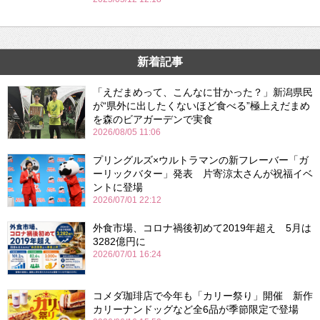
新着記事
「えだまめって、こんなに甘かった？」新潟県民
が“県外に出したくないほど食べる”極上えだまめ
を森のビアガーデンで実食
2026/08/05 11:06
プリングルズ×ウルトラマンの新フレーバー「ガ
ーリックバター」発表 片寄涼太さんが祝福イベ
ントに登場
2026/07/01 22:12
外食市場、コロナ禍後初めて2019年超え 5月は
3282億円に
2026/07/01 16:24
コメダ珈琲店で今年も「カリー祭り」開催 新作
カリーナンドッグなど全6品が季節限定で登場