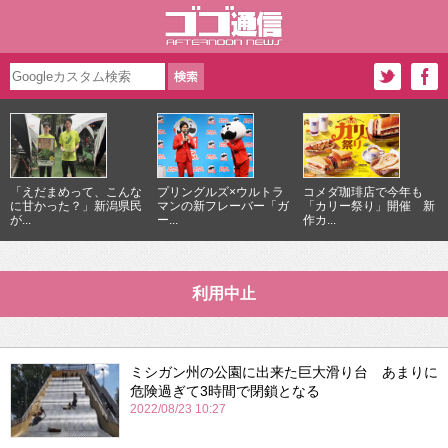
「えだまめって、こんな
プリングルズ×ウルトラ
コメダ珈琲店で今年も
に甘かった？」新潟県民
マンの新フレーバー「ガ
「カリー祭り」開催 新
が...
ー...
作カ...
利用中止
ミシガン州の公園に出来た巨大滑り台 あまりに
危険過ぎて3時間で閉鎖となる
2022/08/23 10:27