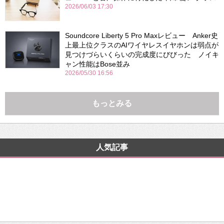
2026/06/03 17:30
Soundcore Liberty 5 Pro Maxレビュー Anker史
上最上位クラスのAIワイヤレスイヤホンは弱点が
見つけづらいくらいの完成度にびびった ノイキ
ャン性能はBose並み
2026/05/30 16:56
もっとみる
人気記事