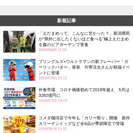
新着記事
「えだまめって、こんなに甘かった？」新潟県民
が“県外に出したくないほど食べる”極上えだまめ
を森のビアガーデンで実食
2026/08/05 11:06
プリングルズ×ウルトラマンの新フレーバー「ガ
ーリックバター」発表 片寄涼太さんが祝福イベ
ントに登場
2026/07/01 22:12
外食市場、コロナ禍後初めて2019年超え 5月は
3282億円に
2026/07/01 16:24
コメダ珈琲店で今年も「カリー祭り」開催 新作
カリーナンドッグなど全6品が季節限定で登場
2026/06/16 15:52