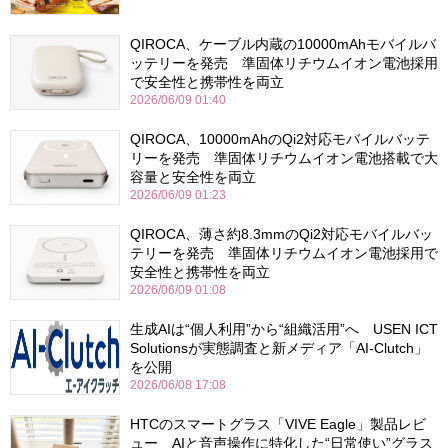
QIROCA、ケーブル内蔵の10000mAhモバイルバ
ッテリーを発売 準固体リチウムイオン電池採用
で安全性と携帯性を両立
2026/06/09 01:40
QIROCA、10000mAhのQi2対応モバイルバッテ
リーを発売 準固体リチウムイオン電池搭載で大
容量と安全性を両立
2026/06/09 01:23
QIROCA、薄さ約8.3mmのQi2対応モバイルバッ
テリーを発売 準固体リチウムイオン電池採用で
安全性と携帯性を両立
2026/06/09 01:08
生成AIは“個人利用”から“組織活用”へ USEN ICT
Solutionsが実態調査と新メディア「AI-Clutch」
を公開
2026/06/08 17:08
HTCのスマートグラス「VIVE Eagle」製品レビ
ュー AIと音声操作に特化した“日常使い”グラス