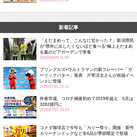
2020/11/05 01:38
新着記事
「えだまめって、こんなに甘かった？」新潟県民
が“県外に出したくないほど食べる”極上えだまめ
を森のビアガーデンで実食
2026/08/05 11:06
プリングルズ×ウルトラマンの新フレーバー「ガ
ーリックバター」発表 片寄涼太さんが祝福イベ
ントに登場
2026/07/01 22:12
外食市場、コロナ禍後初めて2019年超え 5月は
3282億円に
2026/07/01 16:24
コメダ珈琲店で今年も「カリー祭り」開催 新作
カリーナンドッグなど全6品が季節限定で登場