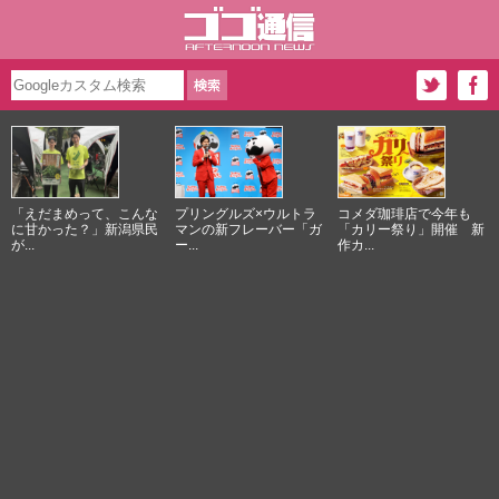
「えだまめって、こんな
プリングルズ×ウルトラ
コメダ珈琲店で今年も
に甘かった？」新潟県民
マンの新フレーバー「ガ
「カリー祭り」開催 新
が...
ー...
作カ...