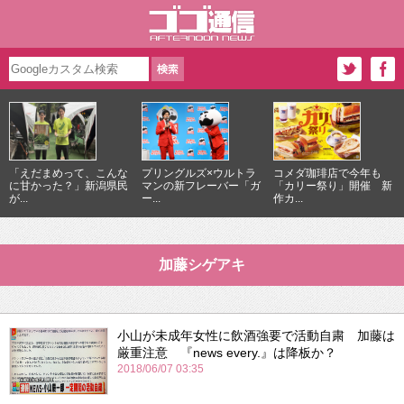
「えだまめって、こんな
プリングルズ×ウルトラ
コメダ珈琲店で今年も
に甘かった？」新潟県民
マンの新フレーバー「ガ
「カリー祭り」開催 新
が...
ー...
作カ...
加藤シゲアキ
小山が未成年女性に飲酒強要で活動自粛 加藤は
厳重注意 『news every.』は降板か？
2018/06/07 03:35