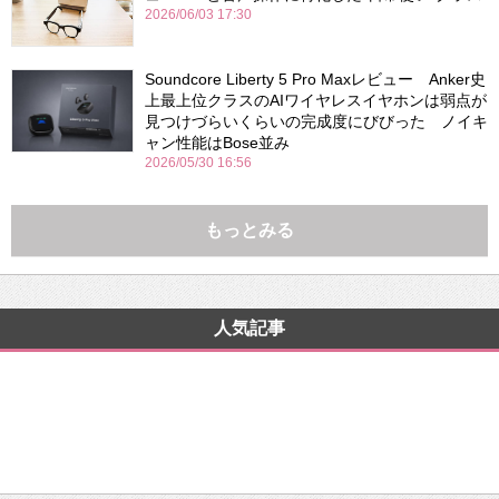
2026/06/03 17:30
Soundcore Liberty 5 Pro Maxレビュー Anker史
上最上位クラスのAIワイヤレスイヤホンは弱点が
見つけづらいくらいの完成度にびびった ノイキ
ャン性能はBose並み
2026/05/30 16:56
もっとみる
人気記事