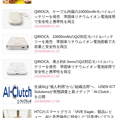
QIROCA、ケーブル内蔵の10000mAhモバイルバ
ッテリーを発売 準固体リチウムイオン電池採用
で安全性と携帯性を両立
2026/06/09 01:40
QIROCA、10000mAhのQi2対応モバイルバッテ
リーを発売 準固体リチウムイオン電池搭載で大
容量と安全性を両立
2026/06/09 01:23
QIROCA、薄さ約8.3mmのQi2対応モバイルバッ
テリーを発売 準固体リチウムイオン電池採用で
安全性と携帯性を両立
2026/06/09 01:08
生成AIは“個人利用”から“組織活用”へ USEN ICT
Solutionsが実態調査と新メディア「AI-Clutch」
を公開
2026/06/08 17:08
HTCのスマートグラス「VIVE Eagle」製品レビ
ュー AIと音声操作に特化した“日常使い”グラス