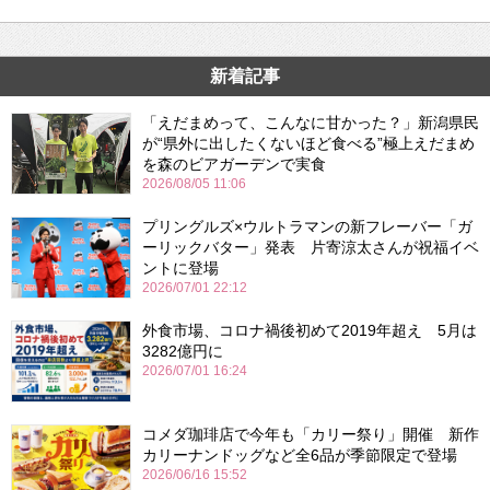
新着記事
「えだまめって、こんなに甘かった？」新潟県民
が“県外に出したくないほど食べる”極上えだまめ
を森のビアガーデンで実食
2026/08/05 11:06
プリングルズ×ウルトラマンの新フレーバー「ガ
ーリックバター」発表 片寄涼太さんが祝福イベ
ントに登場
2026/07/01 22:12
外食市場、コロナ禍後初めて2019年超え 5月は
3282億円に
2026/07/01 16:24
コメダ珈琲店で今年も「カリー祭り」開催 新作
カリーナンドッグなど全6品が季節限定で登場
2026/06/16 15:52