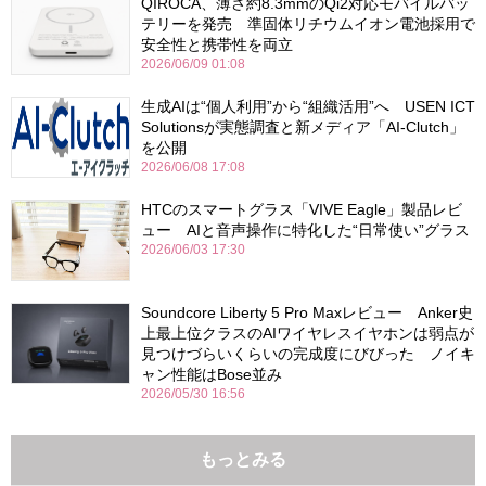
QIROCA、薄さ約8.3mmのQi2対応モバイルバッ
テリーを発売 準固体リチウムイオン電池採用で
安全性と携帯性を両立
2026/06/09 01:08
生成AIは“個人利用”から“組織活用”へ USEN ICT
Solutionsが実態調査と新メディア「AI-Clutch」
を公開
2026/06/08 17:08
HTCのスマートグラス「VIVE Eagle」製品レビ
ュー AIと音声操作に特化した“日常使い”グラス
2026/06/03 17:30
Soundcore Liberty 5 Pro Maxレビュー Anker史
上最上位クラスのAIワイヤレスイヤホンは弱点が
見つけづらいくらいの完成度にびびった ノイキ
ャン性能はBose並み
2026/05/30 16:56
もっとみる