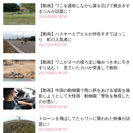
【動画】ワニを護衛しながら翼を広げて横歩きす
るツルが話題に！
2018/05/08 08:50
【動画】ハスキーとアヒルが仲良すぎてほっこ
り 町の人気者に
2017/11/16 03:35
【動画】ワニがヌーの後ろ足に噛みつき水に引き
ずり込む！ 見ていたカバが突進して救助
2017/09/01 06:28
【動画】中国の動物園で熊に餌をあげる場面を撮
影しようとして大怪我 動物園「警告を無視した
のが悪い」
2017/08/26 04:48
ドローンを飛ばしてたらワシに襲われた映像が話
題に！
2015/08/19 06:57