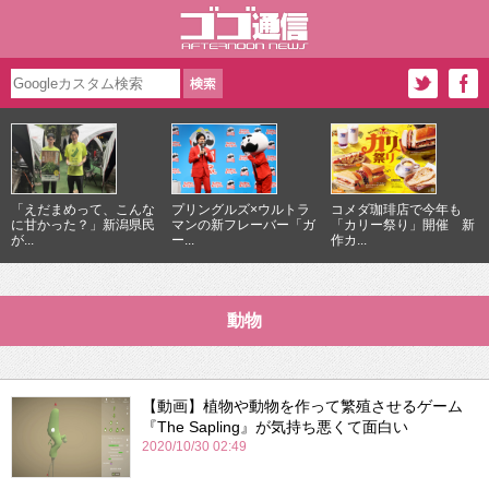
「えだまめって、こんな
プリングルズ×ウルトラ
コメダ珈琲店で今年も
に甘かった？」新潟県民
マンの新フレーバー「ガ
「カリー祭り」開催 新
が...
ー...
作カ...
動物
【動画】植物や動物を作って繁殖させるゲーム
『The Sapling』が気持ち悪くて面白い
2020/10/30 02:49