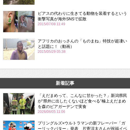
ピアスの代わりに生きてる動物を装着するという
衝撃写真が海外SNSで拡散
2015/07/08 11:49
アフリカのおっさんの「ものまね」特技が超凄い
と話題に！（動画）
2015/05/29 05:38
新着記事
「えだまめって、こんなに甘かった？」新潟県民
が“県外に出したくないほど食べる”極上えだまめ
を森のビアガーデンで実食
2026/08/05 11:06
プリングルズ×ウルトラマンの新フレーバー「ガ
ーリックバター」発表 片寄涼太さんが祝福イベ