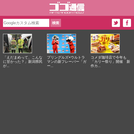
「えだまめって、こんな
プリングルズ×ウルトラ
コメダ珈琲店で今年も
に甘かった？」新潟県民
マンの新フレーバー「ガ
「カリー祭り」開催 新
が...
ー...
作カ...