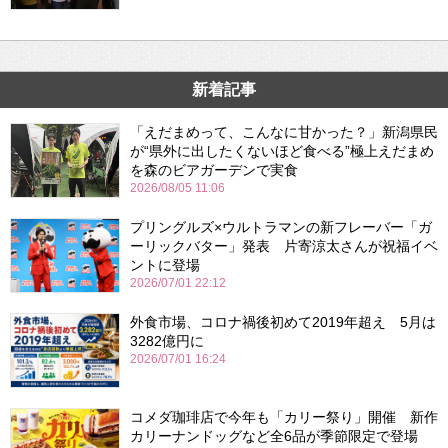
新着記事
「えだまめって、こんなに甘かった？」新潟県民
が“県外に出したくないほど食べる”極上えだまめ
を森のビアガーデンで実食
2026/08/05 11:06
プリングルズ×ウルトラマンの新フレーバー「ガ
ーリックバター」発表 片寄涼太さんが祝福イベ
ントに登場
2026/07/01 22:12
外食市場、コロナ禍後初めて2019年超え 5月は
3282億円に
2026/07/01 16:24
コメダ珈琲店で今年も「カリー祭り」開催 新作
カリーナンドッグなど全6品が季節限定で登場