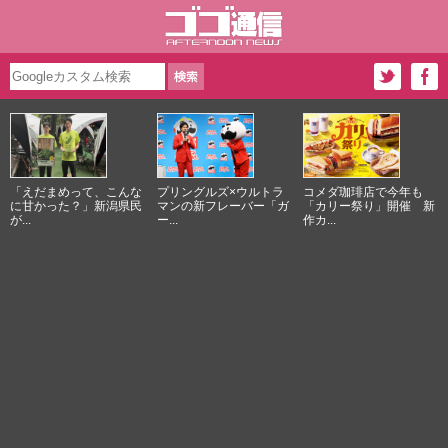
「えだまめって、こんな
プリングルズ×ウルトラ
コメダ珈琲店で今年も
に甘かった？」新潟県民
マンの新フレーバー「ガ
「カリー祭り」開催 新
が...
ー...
作カ...