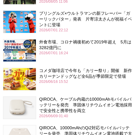
2026/08/05 11:06
プリングルズ×ウルトラマンの新フレーバー「ガ
ーリックバター」発表 片寄涼太さんが祝福イベ
ントに登場
2026/07/01 22:12
外食市場、コロナ禍後初めて2019年超え 5月は
3282億円に
2026/07/01 16:24
コメダ珈琲店で今年も「カリー祭り」開催 新作
カリーナンドッグなど全6品が季節限定で登場
2026/06/16 15:52
QIROCA、ケーブル内蔵の10000mAhモバイルバ
ッテリーを発売 準固体リチウムイオン電池採用
で安全性と携帯性を両立
2026/06/09 01:40
QIROCA、10000mAhのQi2対応モバイルバッテ
リーを発売 準固体リチウムイオン電池搭載で大