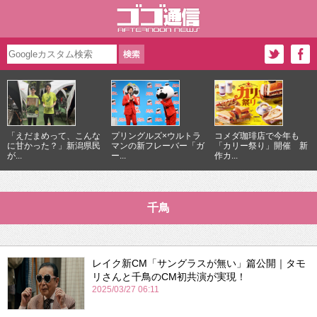
「えだまめって、こんな
プリングルズ×ウルトラ
コメダ珈琲店で今年も
に甘かった？」新潟県民
マンの新フレーバー「ガ
「カリー祭り」開催 新
が...
ー...
作カ...
千鳥
レイク新CM「サングラスが無い」篇公開｜タモ
リさんと千鳥のCM初共演が実現！
2025/03/27 06:11