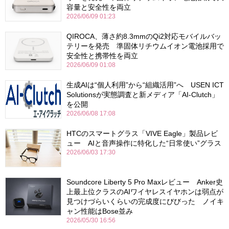
容量と安全性を両立
2026/06/09 01:23
QIROCA、薄さ約8.3mmのQi2対応モバイルバッ
テリーを発売 準固体リチウムイオン電池採用で
安全性と携帯性を両立
2026/06/09 01:08
生成AIは“個人利用”から“組織活用”へ USEN ICT
Solutionsが実態調査と新メディア「AI-Clutch」
を公開
2026/06/08 17:08
HTCのスマートグラス「VIVE Eagle」製品レビ
ュー AIと音声操作に特化した“日常使い”グラス
2026/06/03 17:30
Soundcore Liberty 5 Pro Maxレビュー Anker史
上最上位クラスのAIワイヤレスイヤホンは弱点が
見つけづらいくらいの完成度にびびった ノイキ
ャン性能はBose並み
2026/05/30 16:56