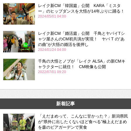
レイク新CM「韓国篇」公開 KARA「ミスタ
ー」のヒップダンスを大悟が14年ぶりに踊る！
2024/05/01 04:00
レイク新CM「婚活篇」公開 千鳥とヤバイTシ
ャツ屋さんのCM初共演が実現！ ヤバ T の“あ
の曲”が大悟の婚活を後押し
2024/01/24 04:00
千鳥の大悟とノブが「レイク ALSA」の新CMキ
ャラクターに就任！ CM映像も公開
2022/07/01 09:20
新着記事
「えだまめって、こんなに甘かった？」新潟県民
が“県外に出したくないほど食べる”極上えだまめ
を森のビアガーデンで実食