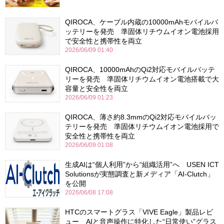
QIROCA、ケーブル内蔵の10000mAhモバイルバ
ッテリーを発売 準固体リチウムイオン電池採用
で安全性と携帯性を両立
2026/06/09 01:40
QIROCA、10000mAhのQi2対応モバイルバッテ
リーを発売 準固体リチウムイオン電池搭載で大
容量と安全性を両立
2026/06/09 01:23
QIROCA、薄さ約8.3mmのQi2対応モバイルバッ
テリーを発売 準固体リチウムイオン電池採用で
安全性と携帯性を両立
2026/06/09 01:08
生成AIは“個人利用”から“組織活用”へ USEN ICT
Solutionsが実態調査と新メディア「AI-Clutch」
を公開
2026/06/08 17:08
HTCのスマートグラス「VIVE Eagle」製品レビ
ュー AIと音声操作に特化した“日常使い”グラス