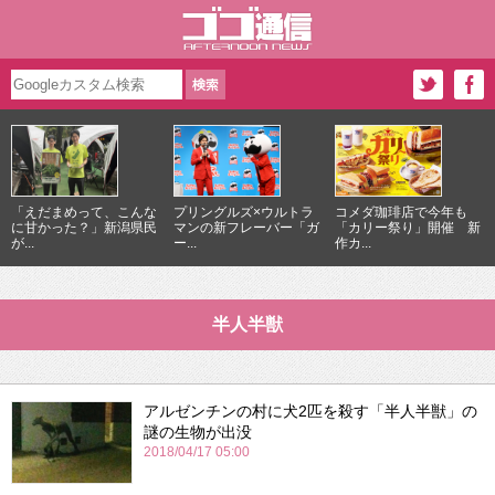
「えだまめって、こんな
プリングルズ×ウルトラ
コメダ珈琲店で今年も
に甘かった？」新潟県民
マンの新フレーバー「ガ
「カリー祭り」開催 新
が...
ー...
作カ...
半人半獣
アルゼンチンの村に犬2匹を殺す「半人半獣」の
謎の生物が出没
2018/04/17 05:00