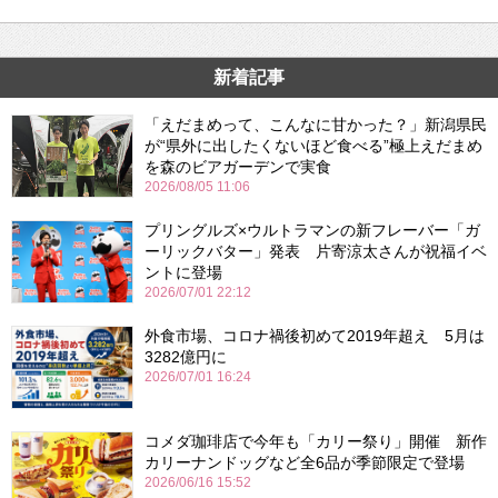
新着記事
「えだまめって、こんなに甘かった？」新潟県民
が“県外に出したくないほど食べる”極上えだまめ
を森のビアガーデンで実食
2026/08/05 11:06
プリングルズ×ウルトラマンの新フレーバー「ガ
ーリックバター」発表 片寄涼太さんが祝福イベ
ントに登場
2026/07/01 22:12
外食市場、コロナ禍後初めて2019年超え 5月は
3282億円に
2026/07/01 16:24
コメダ珈琲店で今年も「カリー祭り」開催 新作
カリーナンドッグなど全6品が季節限定で登場
2026/06/16 15:52