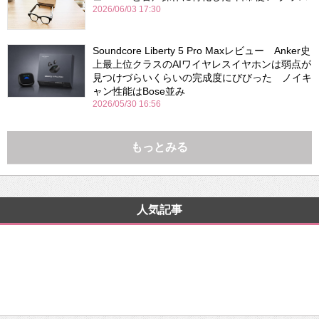
2026/06/03 17:30
Soundcore Liberty 5 Pro Maxレビュー Anker史
上最上位クラスのAIワイヤレスイヤホンは弱点が
見つけづらいくらいの完成度にびびった ノイキ
ャン性能はBose並み
2026/05/30 16:56
もっとみる
人気記事