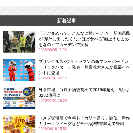
新着記事
「えだまめって、こんなに甘かった？」新潟県民
が“県外に出したくないほど食べる”極上えだまめ
を森のビアガーデンで実食
2026/08/05 11:06
プリングルズ×ウルトラマンの新フレーバー「ガ
ーリックバター」発表 片寄涼太さんが祝福イベ
ントに登場
2026/07/01 22:12
外食市場、コロナ禍後初めて2019年超え 5月は
3282億円に
2026/07/01 16:24
コメダ珈琲店で今年も「カリー祭り」開催 新作
カリーナンドッグなど全6品が季節限定で登場
2026/06/16 15:52