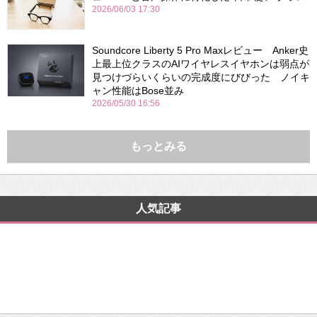
2026/06/03 17:30
Soundcore Liberty 5 Pro Maxレビュー Anker史
上最上位クラスのAIワイヤレスイヤホンは弱点が
見つけづらいくらいの完成度にびびった ノイキ
ャン性能はBose並み
2026/05/30 16:56
もっとみる
人気記事