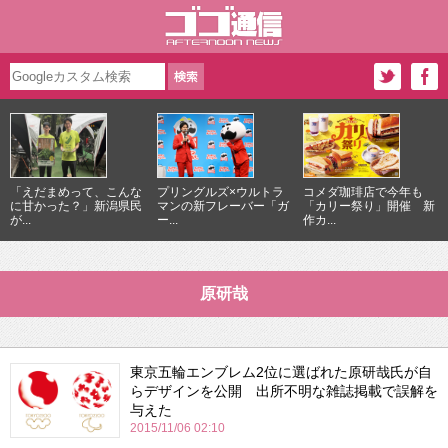
「えだまめって、こんな
プリングルズ×ウルトラ
コメダ珈琲店で今年も
に甘かった？」新潟県民
マンの新フレーバー「ガ
「カリー祭り」開催 新
が...
ー...
作カ...
原研哉
東京五輪エンブレム2位に選ばれた原研哉氏が自
らデザインを公開 出所不明な雑誌掲載で誤解を
与えた
2015/11/06 02:10