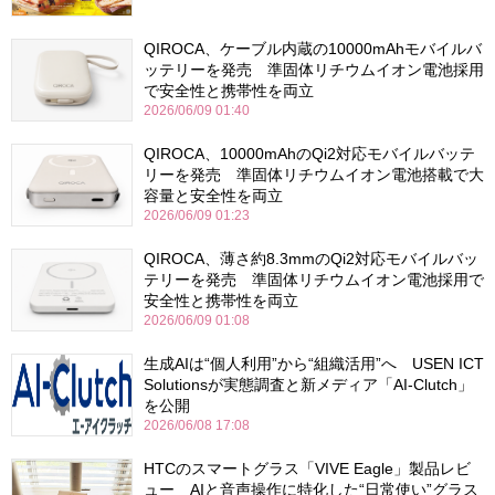
QIROCA、ケーブル内蔵の10000mAhモバイルバ
ッテリーを発売 準固体リチウムイオン電池採用
で安全性と携帯性を両立
2026/06/09 01:40
QIROCA、10000mAhのQi2対応モバイルバッテ
リーを発売 準固体リチウムイオン電池搭載で大
容量と安全性を両立
2026/06/09 01:23
QIROCA、薄さ約8.3mmのQi2対応モバイルバッ
テリーを発売 準固体リチウムイオン電池採用で
安全性と携帯性を両立
2026/06/09 01:08
生成AIは“個人利用”から“組織活用”へ USEN ICT
Solutionsが実態調査と新メディア「AI-Clutch」
を公開
2026/06/08 17:08
HTCのスマートグラス「VIVE Eagle」製品レビ
ュー AIと音声操作に特化した“日常使い”グラス