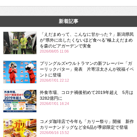
新着記事
「えだまめって、こんなに甘かった？」新潟県民
が“県外に出したくないほど食べる”極上えだまめ
を森のビアガーデンで実食
2026/08/05 11:06
プリングルズ×ウルトラマンの新フレーバー「ガ
ーリックバター」発表 片寄涼太さんが祝福イベ
ントに登場
2026/07/01 22:12
外食市場、コロナ禍後初めて2019年超え 5月は
3282億円に
2026/07/01 16:24
コメダ珈琲店で今年も「カリー祭り」開催 新作
カリーナンドッグなど全6品が季節限定で登場
2026/06/16 15:52