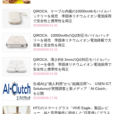
QIROCA、ケーブル内蔵の10000mAhモバイルバ
ッテリーを発売 準固体リチウムイオン電池採用
で安全性と携帯性を両立
2026/06/09 01:40
QIROCA、10000mAhのQi2対応モバイルバッテ
リーを発売 準固体リチウムイオン電池搭載で大
容量と安全性を両立
2026/06/09 01:23
QIROCA、薄さ約8.3mmのQi2対応モバイルバッ
テリーを発売 準固体リチウムイオン電池採用で
安全性と携帯性を両立
2026/06/09 01:08
生成AIは“個人利用”から“組織活用”へ USEN ICT
Solutionsが実態調査と新メディア「AI-Clutch」
を公開
2026/06/08 17:08
HTCのスマートグラス「VIVE Eagle」製品レビ
ュー AIと音声操作に特化した“日常使い”グラス