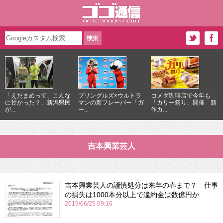
「えだまめって、こんな
プリングルズ×ウルトラ
コメダ珈琲店で今年も
に甘かった？」新潟県民
マンの新フレーバー「ガ
「カリー祭り」開催 新
が...
ー...
作カ...
吉本興業芸人
吉本興業芸人の謹慎処分は来年の春まで？ 仕事
の損失は1000本分以上で違約金は数億円か
2019/06/25 09:16