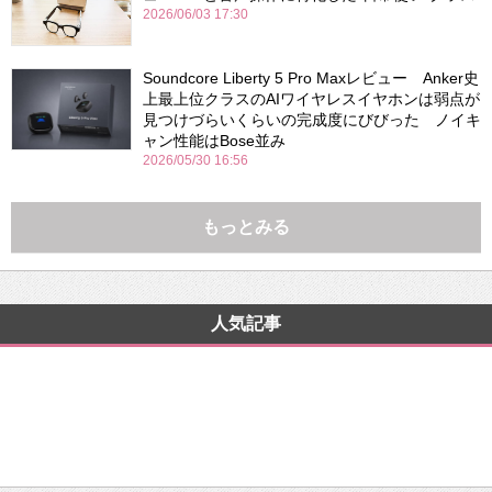
2026/06/03 17:30
Soundcore Liberty 5 Pro Maxレビュー Anker史
上最上位クラスのAIワイヤレスイヤホンは弱点が
見つけづらいくらいの完成度にびびった ノイキ
ャン性能はBose並み
2026/05/30 16:56
もっとみる
人気記事