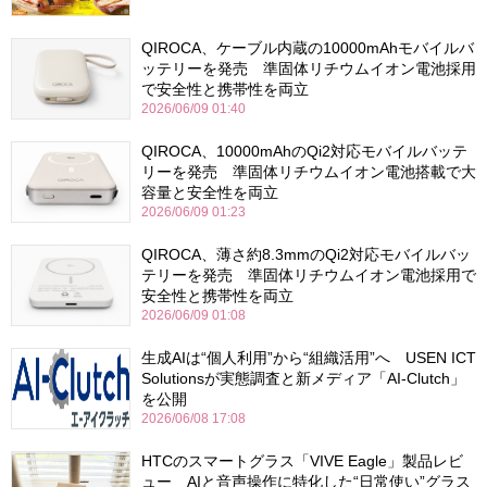
QIROCA、ケーブル内蔵の10000mAhモバイルバ
ッテリーを発売 準固体リチウムイオン電池採用
で安全性と携帯性を両立
2026/06/09 01:40
QIROCA、10000mAhのQi2対応モバイルバッテ
リーを発売 準固体リチウムイオン電池搭載で大
容量と安全性を両立
2026/06/09 01:23
QIROCA、薄さ約8.3mmのQi2対応モバイルバッ
テリーを発売 準固体リチウムイオン電池採用で
安全性と携帯性を両立
2026/06/09 01:08
生成AIは“個人利用”から“組織活用”へ USEN ICT
Solutionsが実態調査と新メディア「AI-Clutch」
を公開
2026/06/08 17:08
HTCのスマートグラス「VIVE Eagle」製品レビ
ュー AIと音声操作に特化した“日常使い”グラス