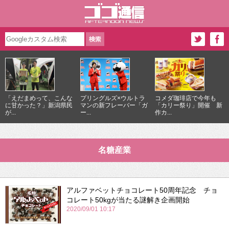
「えだまめって、こんな
プリングルズ×ウルトラ
コメダ珈琲店で今年も
に甘かった？」新潟県民
マンの新フレーバー「ガ
「カリー祭り」開催 新
が...
ー...
作カ...
名糖産業
アルファベットチョコレート50周年記念 チョ
コレート50kgが当たる謎解き企画開始
2020/09/01 10:17