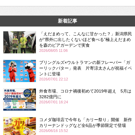
新着記事
「えだまめって、こんなに甘かった？」新潟県民
が“県外に出したくないほど食べる”極上えだまめ
を森のビアガーデンで実食
2026/08/05 11:06
プリングルズ×ウルトラマンの新フレーバー「ガ
ーリックバター」発表 片寄涼太さんが祝福イベ
ントに登場
2026/07/01 22:12
外食市場、コロナ禍後初めて2019年超え 5月は
3282億円に
2026/07/01 16:24
コメダ珈琲店で今年も「カリー祭り」開催 新作
カリーナンドッグなど全6品が季節限定で登場
2026/06/16 15:52