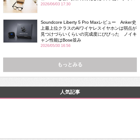
2026/06/03 17:30
Soundcore Liberty 5 Pro Maxレビュー Anker史
上最上位クラスのAIワイヤレスイヤホンは弱点が
見つけづらいくらいの完成度にびびった ノイキ
ャン性能はBose並み
2026/05/30 16:56
もっとみる
人気記事