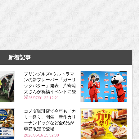
新着記事
プリングルズ×ウルトラマ
ンの新フレーバー「ガーリ
ックバター」発表 片寄涼
太さんが祝福イベントに登
場
2026/07/01 22:12:21
コメダ珈琲店で今年も「カ
リー祭り」開催 新作カリ
ーナンドッグなど全6品が
季節限定で登場
2026/06/16 15:52:30