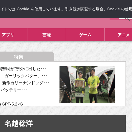
では Cookie を使用しています。引き続き閲覧する場合、Cookie の
について
広告掲載について
お問い合わせ
タレコミ
アプリ
芸能
ゲーム
アニメ
特集
県民が“県外に出した･･･
「ガーリックバター」･･･
新作カリーナンドッグ･･･
ルバッテリー･･･
-5.2×G･･･
tra･･･
供開･･･
名越稔洋
ム、”自分が今話し･･･