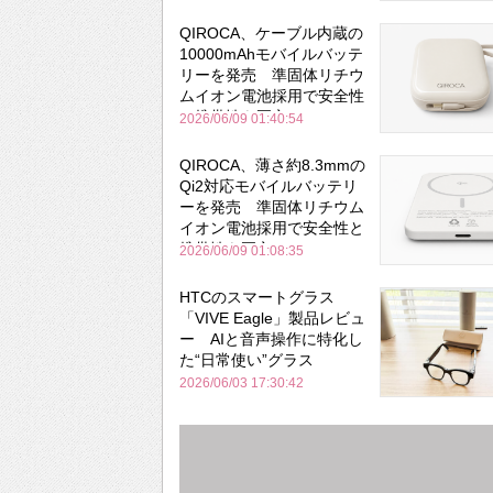
QIROCA、ケーブル内蔵の
10000mAhモバイルバッテ
リーを発売 準固体リチウ
ムイオン電池採用で安全性
と携帯性を両立
2026/06/09 01:40:54
QIROCA、薄さ約8.3mmの
Qi2対応モバイルバッテリ
ーを発売 準固体リチウム
イオン電池採用で安全性と
携帯性を両立
2026/06/09 01:08:35
HTCのスマートグラス
「VIVE Eagle」製品レビュ
ー AIと音声操作に特化し
た“日常使い”グラス
2026/06/03 17:30:42