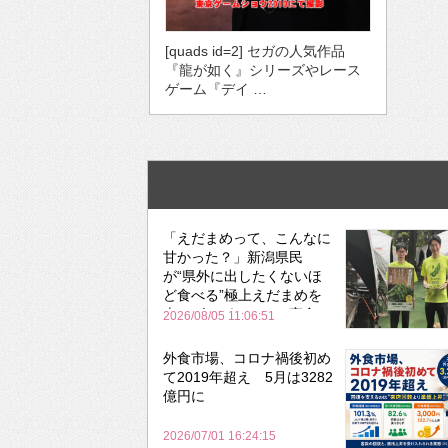
[quads id=2] セガの人気作品
『龍が如く』シリーズやレース
ゲーム『デイ …
「えだまめって、こんなに
甘かった？」新潟県民
が“県外に出したくないほ
ど食べる”極上えだまめを
森のビアガーデンで実食
2026/08/05 11:06:51
外食市場、コロナ禍後初め
て2019年超え 5月は3282
億円に
2026/07/01 16:24:15