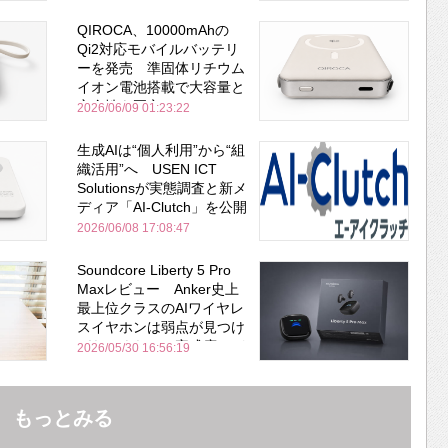
QIROCA、10000mAhの
Qi2対応モバイルバッテリ
ーを発売 準固体リチウム
イオン電池搭載で大容量と
安全性を両立
2026/06/09 01:23:22
生成AIは“個人利用”から“組
織活用”へ USEN ICT
Solutionsが実態調査と新メ
ディア「AI-Clutch」を公開
2026/06/08 17:08:47
Soundcore Liberty 5 Pro
Maxレビュー Anker史上
最上位クラスのAIワイヤレ
スイヤホンは弱点が見つけ
づらいくらいの完成度にび
2026/05/30 16:56:19
びった ノイキャン性能は
Bose並み
もっとみる