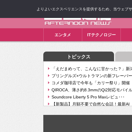
よりよいエクスペリエンスを提供するため、当ウェブサイト
ゴゴ通信
エンタメ
ITテクノロジー
トピックス
「えだまめって、こんなに甘かった？」新潟
プリングルズ×ウルトラマンの新フレーバー
コメダ珈琲店で今年も「カリー祭り」開催 
QIROCA、薄さ約8.3mmのQi2対応モバイ
Soundcore Liberty 5 Pro Maxレビュ･･･
【新製品】月額不要で自然な会話！最新AI（GPT
【次世代の没入感と生産性】VITURE Luma Ul
Geminiが音楽生成「Create music」機能提
挫折率8割の壁をAIで突破。ジャストシステ