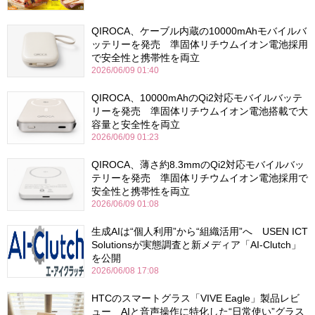
QIROCA、ケーブル内蔵の10000mAhモバイルバ
ッテリーを発売 準固体リチウムイオン電池採用
で安全性と携帯性を両立
2026/06/09 01:40
QIROCA、10000mAhのQi2対応モバイルバッテ
リーを発売 準固体リチウムイオン電池搭載で大
容量と安全性を両立
2026/06/09 01:23
QIROCA、薄さ約8.3mmのQi2対応モバイルバッ
テリーを発売 準固体リチウムイオン電池採用で
安全性と携帯性を両立
2026/06/09 01:08
生成AIは“個人利用”から“組織活用”へ USEN ICT
Solutionsが実態調査と新メディア「AI-Clutch」
を公開
2026/06/08 17:08
HTCのスマートグラス「VIVE Eagle」製品レビ
ュー AIと音声操作に特化した“日常使い”グラス