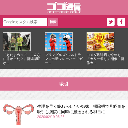
「えだまめって、こんな
プリングルズ×ウルトラ
コメダ珈琲店で今年も
に甘かった？」新潟県民
マンの新フレーバー「ガ
「カリー祭り」開催 新
が...
ー...
作カ...
吸引
生理を早く終わらせたい姉妹 掃除機で月経血を
吸引し病院に同時に搬送される羽目に
2020/02/19 06:36