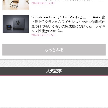
2026/06/03 17:30
Soundcore Liberty 5 Pro Maxレビュー Anker史
上最上位クラスのAIワイヤレスイヤホンは弱点が
見つけづらいくらいの完成度にびびった ノイキ
ャン性能はBose並み
2026/05/30 16:56
もっとみる
人気記事