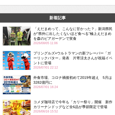
新着記事
「えだまめって、こんなに甘かった？」新潟県民
が“県外に出したくないほど食べる”極上えだまめ
を森のビアガーデンで実食
2026/08/05 11:06
プリングルズ×ウルトラマンの新フレーバー「ガ
ーリックバター」発表 片寄涼太さんが祝福イベ
ントに登場
2026/07/01 22:12
外食市場、コロナ禍後初めて2019年超え 5月は
3282億円に
2026/07/01 16:24
コメダ珈琲店で今年も「カリー祭り」開催 新作
カリーナンドッグなど全6品が季節限定で登場
2026/06/16 15:52