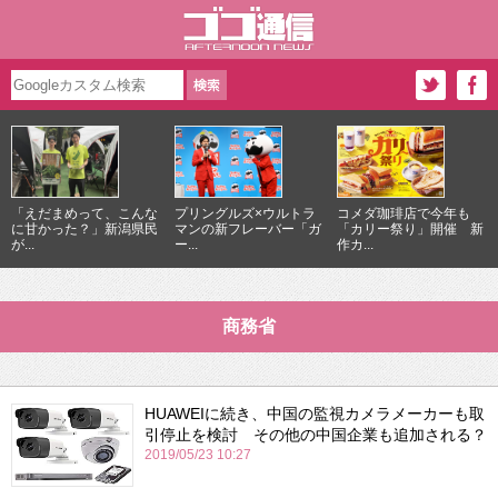
「えだまめって、こんな
プリングルズ×ウルトラ
コメダ珈琲店で今年も
に甘かった？」新潟県民
マンの新フレーバー「ガ
「カリー祭り」開催 新
が...
ー...
作カ...
商務省
HUAWEIに続き、中国の監視カメラメーカーも取
引停止を検討 その他の中国企業も追加される？
2019/05/23 10:27