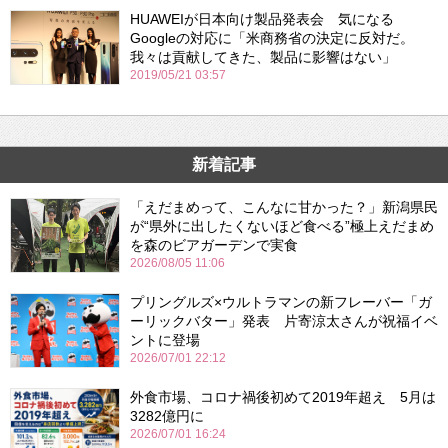
HUAWEIが日本向け製品発表会 気になる
Googleの対応に「米商務省の決定に反対だ。
我々は貢献してきた、製品に影響はない」
2019/05/21 03:57
新着記事
「えだまめって、こんなに甘かった？」新潟県民
が“県外に出したくないほど食べる”極上えだまめ
を森のビアガーデンで実食
2026/08/05 11:06
プリングルズ×ウルトラマンの新フレーバー「ガ
ーリックバター」発表 片寄涼太さんが祝福イベ
ントに登場
2026/07/01 22:12
外食市場、コロナ禍後初めて2019年超え 5月は
3282億円に
2026/07/01 16:24