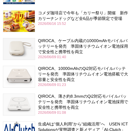
コメダ珈琲店で今年も「カリー祭り」開催 新作
カリーナンドッグなど全6品が季節限定で登場
2026/06/16 15:52
QIROCA、ケーブル内蔵の10000mAhモバイルバ
ッテリーを発売 準固体リチウムイオン電池採用
で安全性と携帯性を両立
2026/06/09 01:40
QIROCA、10000mAhのQi2対応モバイルバッテ
リーを発売 準固体リチウムイオン電池搭載で大
容量と安全性を両立
2026/06/09 01:23
QIROCA、薄さ約8.3mmのQi2対応モバイルバッ
テリーを発売 準固体リチウムイオン電池採用で
安全性と携帯性を両立
2026/06/09 01:08
生成AIは“個人利用”から“組織活用”へ USEN ICT
Solutionsが実態調査と新メディア「AI-Clutch」