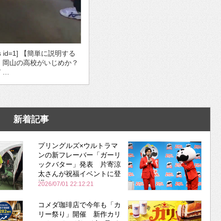
ds id=1] 【簡単に説明する
・岡山の高校がいじめか？
 …
新着記事
プリングルズ×ウルトラマ
ンの新フレーバー「ガーリ
ックバター」発表 片寄涼
太さんが祝福イベントに登
場
2026/07/01 22:12:21
コメダ珈琲店で今年も「カ
リー祭り」開催 新作カリ