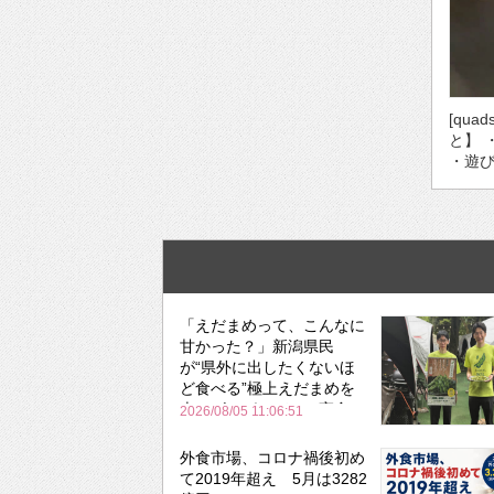
[qua
と】 
・遊び
「えだまめって、こんなに
甘かった？」新潟県民
が“県外に出したくないほ
ど食べる”極上えだまめを
森のビアガーデンで実食
2026/08/05 11:06:51
外食市場、コロナ禍後初め
て2019年超え 5月は3282