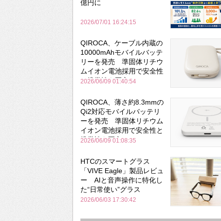
億円に
2026/07/01 16:24:15
QIROCA、ケーブル内蔵の
10000mAhモバイルバッテ
リーを発売 準固体リチウ
ムイオン電池採用で安全性
と携帯性を両立
2026/06/09 01:40:54
QIROCA、薄さ約8.3mmの
Qi2対応モバイルバッテリ
ーを発売 準固体リチウム
イオン電池採用で安全性と
携帯性を両立
2026/06/09 01:08:35
HTCのスマートグラス
「VIVE Eagle」製品レビュ
ー AIと音声操作に特化し
た“日常使い”グラス
2026/06/03 17:30:42