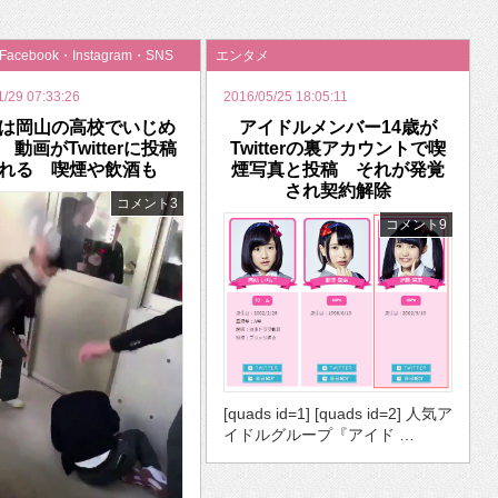
いを渡す」 TE･･･
・Facebook・Instagram・SNS
エンタメ
1/29 07:33:26
2016/05/25 18:05:11
は岡山の高校でいじめ
アイドルメンバー14歳が
 動画がTwitterに投稿
Twitterの裏アカウントで喫
れる 喫煙や飲酒も
煙写真と投稿 それが発覚
され契約解除
コメント3
コメント9
[quads id=1] [quads id=2] 人気ア
イドルグループ『アイド …