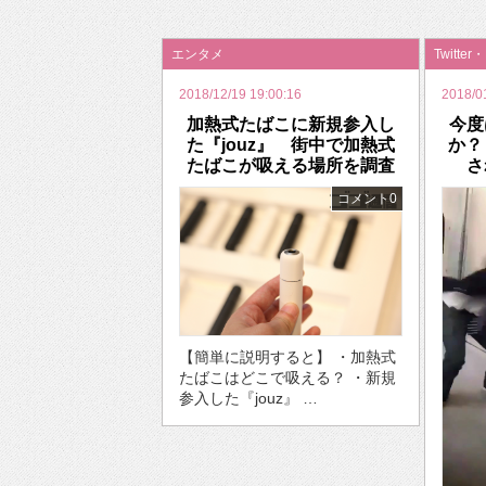
2026年のバレンタインは「自分で作って、想
エンタメ
Twitter
2018/12/19 19:00:16
2018/0
加熱式たばこに新規参入し
今度
た『jouz』 街中で加熱式
か？
たばこが吸える場所を調査
さ
コメント0
【簡単に説明すると】 ・加熱式
たばこはどこで吸える？ ・新規
参入した『jouz』 …