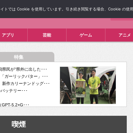
では Cookie を使用しています。引き続き閲覧する場合、Cookie の
について
広告掲載について
お問い合わせ
タレコミ
アプリ
芸能
ゲーム
アニメ
特集
県民が“県外に出した･･･
「ガーリックバター」･･･
新作カリーナンドッグ･･･
ルバッテリー･･･
-5.2×G･･･
tra･･･
供開･･･
喫煙
ム、”自分が今話し･･･