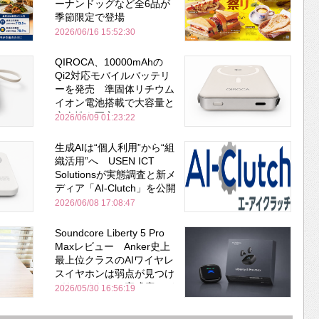
ーナンドッグなど全6品が
季節限定で登場
2026/06/16 15:52:30
QIROCA、10000mAhの
Qi2対応モバイルバッテリ
ーを発売 準固体リチウム
イオン電池搭載で大容量と
安全性を両立
2026/06/09 01:23:22
生成AIは“個人利用”から“組
織活用”へ USEN ICT
Solutionsが実態調査と新メ
ディア「AI-Clutch」を公開
2026/06/08 17:08:47
Soundcore Liberty 5 Pro
Maxレビュー Anker史上
最上位クラスのAIワイヤレ
スイヤホンは弱点が見つけ
づらいくらいの完成度にび
2026/05/30 16:56:19
びった ノイキャン性能は
Bose並み