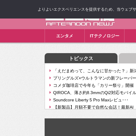
よりよいエクスペリエンスを提供するため、当ウェブサイト
ゴゴ通信
エンタメ
ITテクノロジー
トピックス
「えだまめって、こんなに甘かった？」新潟
プリングルズ×ウルトラマンの新フレーバー
コメダ珈琲店で今年も「カリー祭り」開催 
QIROCA、薄さ約8.3mmのQi2対応モバイ
Soundcore Liberty 5 Pro Maxレビュ･･･
【新製品】月額不要で自然な会話！最新AI（GPT
【次世代の没入感と生産性】VITURE Luma Ul
Geminiが音楽生成「Create music」機能提
挫折率8割の壁をAIで突破。ジャストシステ